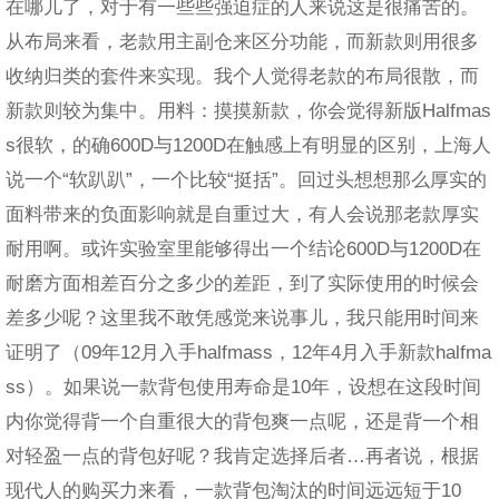
在哪儿了，对于有一些些强迫症的人来说这是很痛苦的。
从布局来看，老款用主副仓来区分功能，而新款则用很多
收纳归类的套件来实现。我个人觉得老款的布局很散，而
新款则较为集中。用料：摸摸新款，你会觉得新版Halfmas
s很软，的确600D与1200D在触感上有明显的区别，上海人
说一个“软趴趴”，一个比较“挺括”。回过头想想那么厚实的
面料带来的负面影响就是自重过大，有人会说那老款厚实
耐用啊。或许实验室里能够得出一个结论600D与1200D在
耐磨方面相差百分之多少的差距，到了实际使用的时候会
差多少呢？这里我不敢凭感觉来说事儿，我只能用时间来
证明了（09年12月入手halfmass，12年4月入手新款halfma
ss）。如果说一款背包使用寿命是10年，设想在这段时间
内你觉得背一个自重很大的背包爽一点呢，还是背一个相
对轻盈一点的背包好呢？我肯定选择后者…再者说，根据
现代人的购买力来看，一款背包淘汰的时间远远短于10