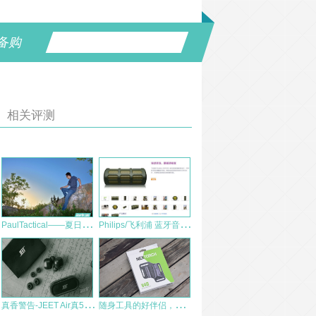
备购
相关评测
P
aulTactical——夏日通勤POLO衫简评
P
hilips/飞利浦 蓝牙音箱 SB7200内置麦克风 测评报告
真
香警告-JEET Air真5.0蓝牙耳机简评
随
身工具的好伴侣，纳丽德V40 EDC装备收纳套赏评