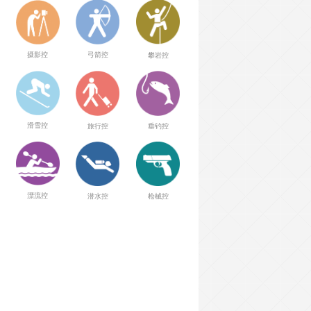
弓箭控
摄影控
攀岩控
滑雪控
旅行控
垂钓控
漂流控
潜水控
枪械控