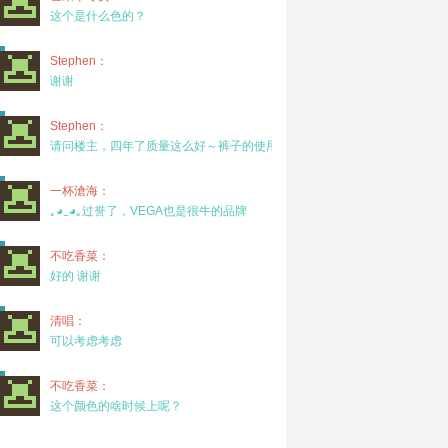
这个是什么色的？
Stephen：
谢谢
Stephen：
请问楼主，四年了质量这么好～裤子的使用率高吗？
一杯滄海：
｡◕‿◕｡过誉了，VEGA也是很牛的品牌
不吃香菜：
好的 谢谢
清唱：
可以考虑考虑
不吃香菜：
这个颜色的啥时候上呢？