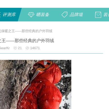
评测库
晒装备
品牌墙
装
态保暖之王——那些经典的户外羽绒
之王——那些经典的户外羽绒
earKr
21
14671