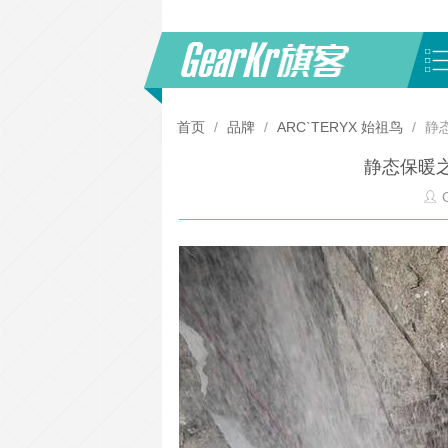
首页
/
品牌
/
ARC`TERYX 始祖鸟
/
静
静态保暖
G