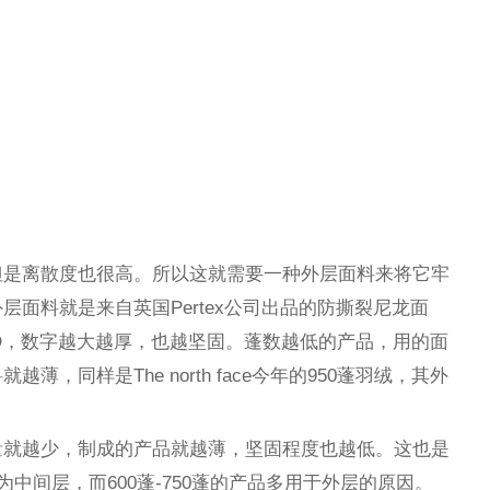
但是离散度也很高。所以这就需要一种外层面料来将它牢
面料就是来自英国Pertex公司出品的防撕裂尼龙面
20D，数字越大越厚，也越坚固。蓬数越低的产品，用的面
，同样是The north face今年的950蓬羽绒，其外
量就越少，制成的产品就越薄，坚固程度也越低。这也是
为中间层，而600蓬-750蓬的产品多用于外层的原因。