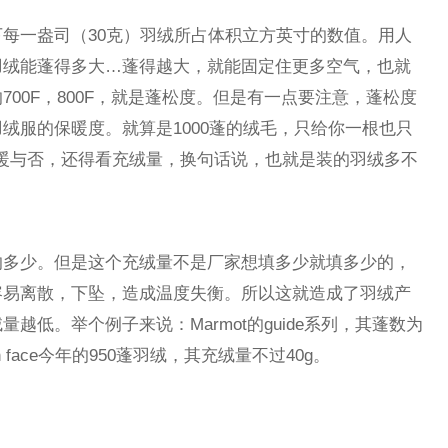
每一盎司（30克）羽绒所占体积立方英寸的数值。用人
羽绒能蓬得多大…蓬得越大，就能固定住更多空气，也就
00F，800F，就是蓬松度。但是有一点要注意，蓬松度
绒服的保暖度。就算是1000蓬的绒毛，只给你一根也只
服保暖与否，还得看充绒量，换句话说，也就是装的羽绒多不
的多少。但是这个充绒量不是厂家想填多少就填多少的，
容易离散，下坠，造成温度失衡。所以这就造成了羽绒产
越低。举个例子来说：Marmot的guide系列，其蓬数为
th face今年的950蓬羽绒，其充绒量不过40g。