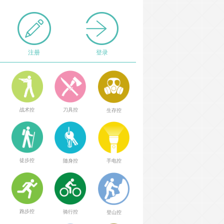
注册
登录
战术控
刀具控
生存控
徒步控
随身控
手电控
跑步控
骑行控
登山控