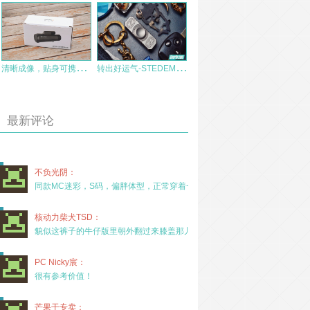
清
晰成像，贴身可携！星特朗几何单筒望远镜赏评
转
出好运气-STEDEMON指尖陀螺赏玩
最新评论
不负光阴：
同款MC迷彩，S码，偏胖体型，正常穿着一年半，没
核动力柴犬TSD：
貌似这裤子的牛仔版里朝外翻过来膝盖那儿有放护膝的
PC Nicky宸：
很有参考价值！
芒果干专卖：