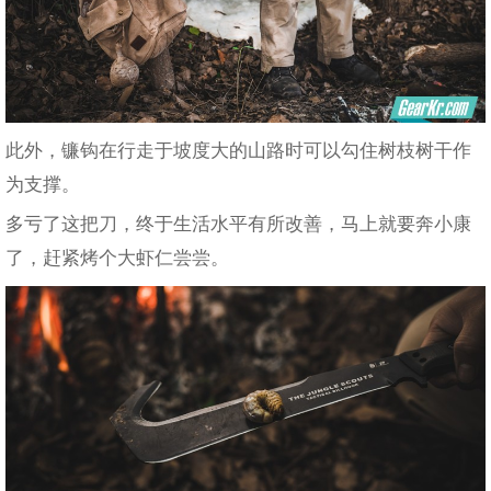
此外，镰钩在行走于坡度大的山路时可以勾住树枝树干作
为支撑。
多亏了这把刀，终于生活水平有所改善，马上就要奔小康
了，赶紧烤个大虾仁尝尝。