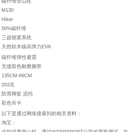
碳纤维登山杖
M130
Hiker
50%碳纤维
三超锁紧系统
天然软木镶高弹力EVA
碳纤维弹性避震
无缝双色耐磨腕带
135CM-66CM
203克
防滑脚套 泥托
彩色吊卡
以下是通过网络搜索到的相关资料：
淘宝：
这款碳素登山杖，通过INTERSPORT公司的严格测试，在