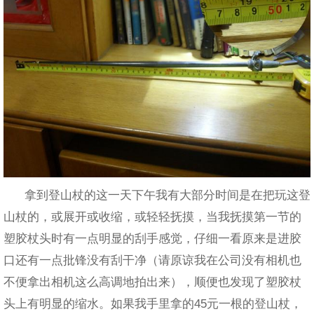
拿到登山杖的这一天下午我有大部分时间是在把玩这登
山杖的，或展开或收缩，或轻轻抚摸，当我抚摸第一节的
塑胶杖头时有一点明显的刮手感觉，仔细一看原来是进胶
口还有一点批锋没有刮干净（请原谅我在公司没有相机也
不便拿出相机这么高调地拍出来），顺便也发现了塑胶杖
头上有明显的缩水。如果我手里拿的45元一根的登山杖，