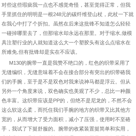
对些这些瑕疵我一点也不感觉奇怪，甚至觉得正常，但我
手里抓住的明明是一根248元的碳纤维登山杖，此杖一下就
在我心中打了个折扣。虽然在后来这批锋不知道怎么轻轻
一碰掉哪里去了，但那缩水却永远在那里。对于缩水,做模
具注塑行业的人就知道这么大一个塑胶头有这么点缩水在
所难免,但有批锋却是实在不应该。
M130的腕带一直是我赞不绝口的，红色的织带采用了
无缝编织，无缝意味着不会在接合部分有突出的织带硌我
们的手腕，至于是不是双色对我来说神马都是浮云。但从
另外一个角度来说，双色确实也美观了不少，总比一种颜
色丰富。这织带应该是PP的，但绝不是尼龙的，不然不会
这么软这么柔，而托住我们手腕的地方的织带又比其他方
宽的，从而增大了受力面积，减小了压强，使用时不至硌
手，我试了下挺舒服的。腕带的收紧装置挺简单和实用，