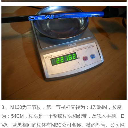
3 、M130为三节杖，第一节杖杆直径为：17.8MM，长度
为：54CM，杖头是一个塑胶杖头和织带，及软木手柄、E
VA。蓝黑相间的杖体有MBC公司名称、杖的型号、公司网