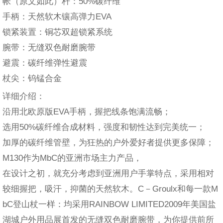
帐（原文如此）杆：50%碳纤维
手柄：天然软木镶高弹力EVA
锁紧装置：铜芯双超锁紧系统
腕带：无缝双色耐磨腕带
避震：碳纤维弹性避震
杖尖：钨锰合金
详细介绍：
沿用北欧原版EVA手柄，握把线条饱满流畅；
选用50%碳纤维合成材料，强度和韧性达到完美统一；
加厚的碳纤维管壁，为狂热的户外爱好者提供更多保障；
M130作为MbC的亚洲市场主力产品，
在设计之初，就充分考虑到亚洲用户手掌特点，采用相对
较细握把，吸汗，抑菌的天然软木。C－Groulx和每一款M
bC登山杖一样：均采用RAINBOW LIMITED2009年美国盐
湖城户外用品展首发的无缝双色耐磨腕带，为你提供前所