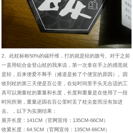
2、此杖标称50%的碳纤维，打的就是轻的旗号。对于之前
一直用铝合金登山杖的我来说，第一次拿在手上的感觉就
是轻，后来便爱不释手（难道是捡了个便宜的原因）。因
收到杖的第三天便是百公里，在短时间里手头无合适的工
具可以测量杖的重量和长度，长度和重量是在使用了一段
时间所测，重量还因在百公里时丢了杖尖套而没有加进
去。，以下为实测结果：
展开长度：141CM（官网宣传：135CM-66CM）
收紧长度：64.5CM（官网宣传：135CM-66CM）