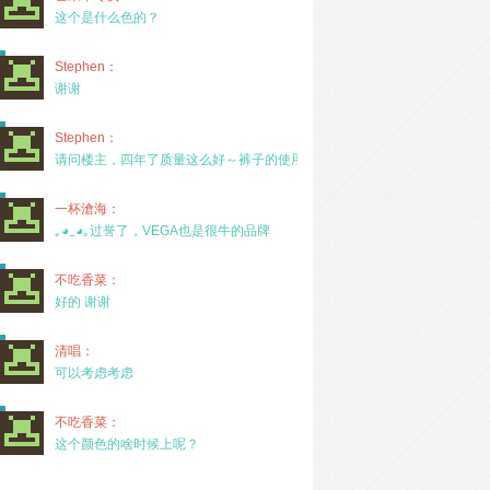
这个是什么色的？
Stephen：
谢谢
Stephen：
请问楼主，四年了质量这么好～裤子的使用率高吗？
一杯滄海：
｡◕‿◕｡过誉了，VEGA也是很牛的品牌
不吃香菜：
好的 谢谢
清唱：
可以考虑考虑
不吃香菜：
这个颜色的啥时候上呢？