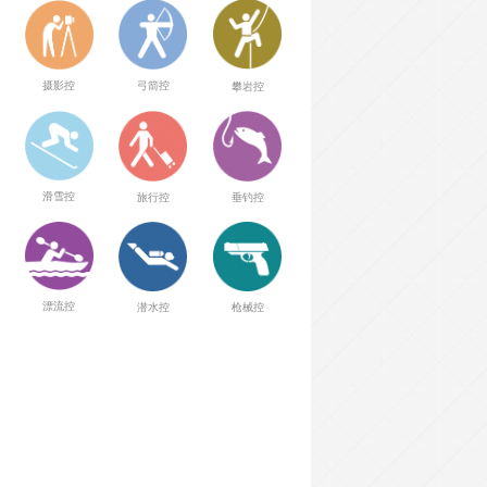
弓箭控
摄影控
攀岩控
滑雪控
旅行控
垂钓控
漂流控
潜水控
枪械控