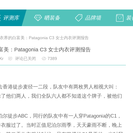
评测库
晒装备
品牌墙
装
界的白富美：Patagonia C3 女士内衣评测报告
：Patagonia C3 女士内衣评测报告
Kr
评论已关闭
7389
和驴友去香港徒步麦径一二段，队友中有两枚男人相视大叫：
除了他们两人，我们全队六人都不知道这个牌子，被他们
泊尔徒步ABC，同行的队友中有一人穿Patagonia的C1，
件衣服过了。当时正值尼泊尔雨季，天天豪雨不断，晚上