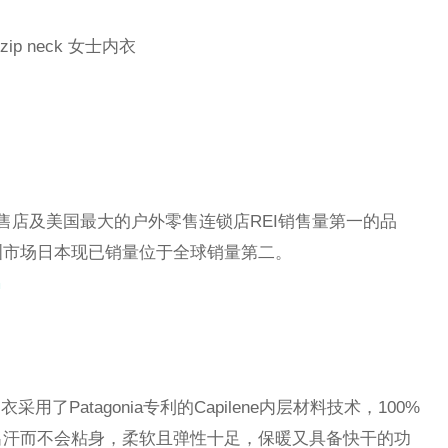
 zip neck 女士内衣
外零售店及美国最大的户外零售连锁店REI销售量第一的品
洲市场日本现已销量位于全球销量第二。
m
衣采用了Patagonia专利的Capilene内层材料技术，100%
出汗而不会粘身，柔软且弹性十足，保暖又具备快干的功