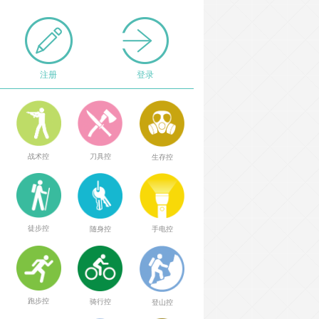
注册
登录
战术控
刀具控
生存控
徒步控
随身控
手电控
跑步控
骑行控
登山控