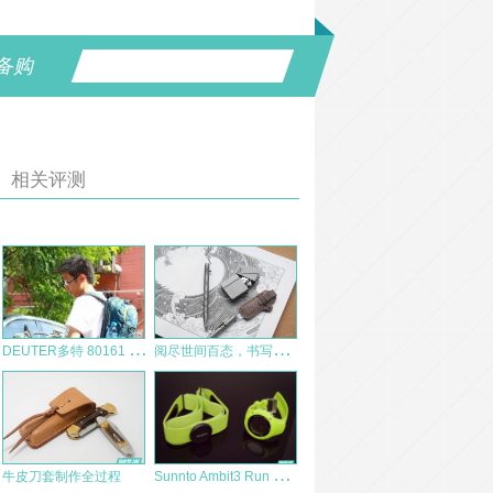
备购
相关评测
D
EUTER多特 80161 Creed 日常休闲背包 户外包测评
阅
尽世间百态，书写快意人生！FEGVE费戈“枪魂”钛合金笔体验
S
unnto Ambit3 Run 腕表进阶使用报告
牛皮刀套制作全过程