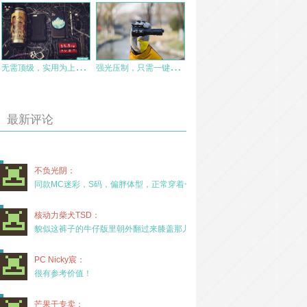
无
需顶级，实用为上——肥熊MOLLE战术手机壳测评
强
光压制，只需一键：奈特科尔TM9K手电
最新评论
不负光阴：
同款MC迷彩，S码，偏胖体型，正常穿着一年半，没
核动力柴犬TSD：
貌似这裤子的牛仔版里朝外翻过来膝盖那儿有放护膝的
PC Nicky宸：
很有参考价值！
芒果干专卖：