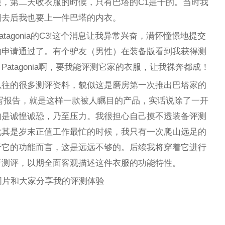
，第二天收衣服的时候，只有巴塔的C1是干的。当时我
回去后我也要上一件巴塔的内衣。
tagonia的C3!这个消息让我异常兴奋，满怀憧憬地提交
的申请通过了。有个驴友（男性）在装备版看到我获得测
atagonia啊，要我能评测它家的衣服，让我裸奔都成！
以往的很多测评资料，貌似这是磨房第一次推出巴塔家的
写报告，就是这样一款被人瞩目的产品，实话说除了一开
的是诚惶诚恐，乃至压力。我很担心自己摸不透装备评测
尤其是岁末正值工作最忙的时候，我只有一次爬山远足的
于它的功能而言，这是远远不够的。后续我将穿着它进行
行测评，以期全面客观描述这件衣服的功能特性。
图片和大家分享我的评测体验