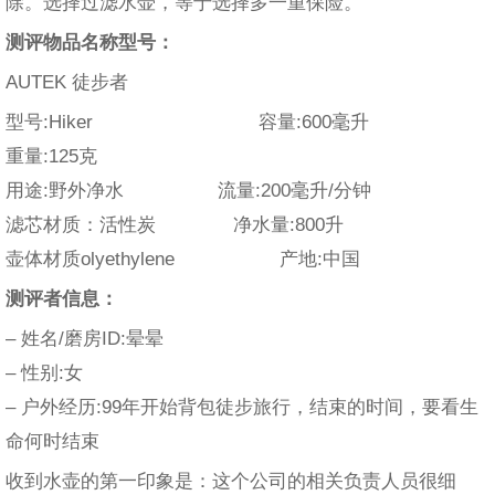
除。选择过滤水壶，等于选择多一重保险。
测评物品名称型号：
AUTEK 徒步者
型号:Hiker 容量:600毫升
重量:125克
用途:野外净水 流量:200毫升/分钟
滤芯材质：活性炭 净水量:800升
壶体材质olyethylene 产地:中国
测评者信息：
– 姓名/磨房ID:晕晕
– 性别:女
– 户外经历:99年开始背包徒步旅行，结束的时间，要看生
命何时结束
收到水壶的第一印象是：这个公司的相关负责人员很细