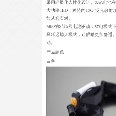
采用轻量化人性化设计。2AA电池在
大功率LED，独特的12O°泛光散
能从容应对。
M60的2节5号电池驱动，省电模式
具延迟熄灭模式，让眼睛更加舒适
动。
产品颜色
白色