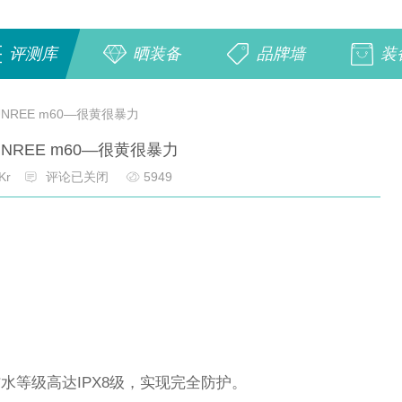
评测库
晒装备
品牌墙
装
NREE m60—很黄很暴力
NREE m60—很黄很暴力
Kr
评论已关闭
5949
水等级高达IPX8级，实现完全防护。