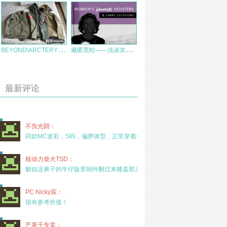
B
EYOND\ARCTERYX\TAD三款高端战术重装软壳对比小评
藏
匿黑蛇——浅谈灰人技术
最新评论
不负光阴：
同款MC迷彩，S码，偏胖体型，正常穿着一年半，没
核动力柴犬TSD：
貌似这裤子的牛仔版里朝外翻过来膝盖那儿有放护膝的
PC Nicky宸：
很有参考价值！
芒果干专卖：