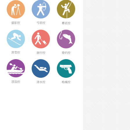
弓箭控
摄影控
攀岩控
滑雪控
旅行控
垂钓控
漂流控
潜水控
枪械控