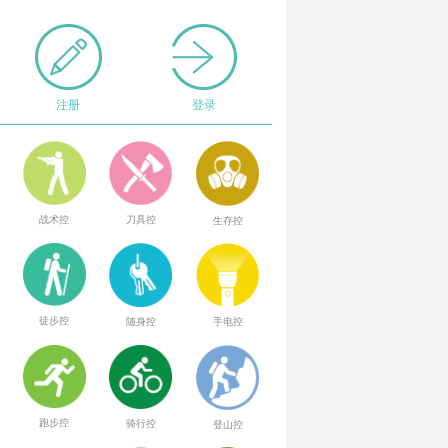
注册
登录
战术控
刀具控
生存控
徒步控
随身控
手电控
跑步控
骑行控
登山控