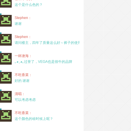
这个是什么色的？
Stephen：
谢谢
Stephen：
请问楼主，四年了质量这么好～裤子的使用率高吗？
一杯滄海：
｡◕‿◕｡过誉了，VEGA也是很牛的品牌
不吃香菜：
好的 谢谢
清唱：
可以考虑考虑
不吃香菜：
这个颜色的啥时候上呢？