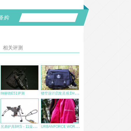
备购
相关评测
镂
空设计启发灵感:Direct Action邮差包
纳丽德E51评测
兄
弟炉具BRS－11旋风强力炉测评报告
U
RBANFORCE WORK-2-PLAY女士机能防水防风外套测评