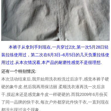
本裤子从拿到手到现在,一共穿过2次,第一次5月28日轻
装拉练使用过，第二次在6月3日–6月5日的几天负重拉练使
用过过.从本次情况看,本产品的耐磨性感觉不是很理想.
还有一个特别情况:
本次活动结束后,我开始用洗衣粉洗过后凉干,感觉本裤子硬
硬的象牛皮.然后我再用保洁丽 柔顺洗衣液再洗一次后凉
干,摸起来还是感觉象牛皮一样硬硬的.而我2009年6月份买
了同一品牌的快干衣,每次户外都穿此件快干衣,一直到现在
都没出现过这个现象。