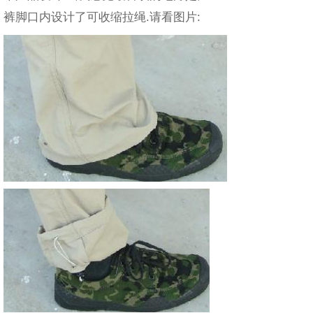
裤脚口内设计了可收缩拉绳.请看图片: