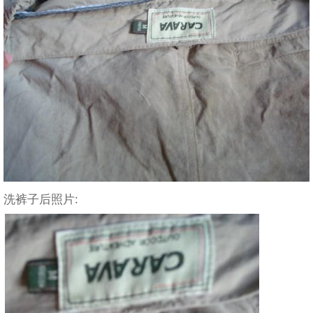
洗裤子后照片: