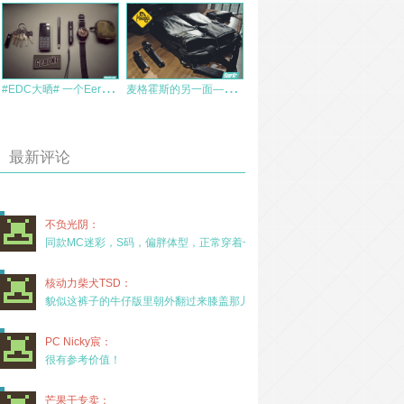
#
EDC大晒# 一个Eer的实用蜕变之路
麦
格霍斯的另一面——时尚的商务托特包Magforce 0496
最新评论
不负光阴：
同款MC迷彩，S码，偏胖体型，正常穿着一年半，没
核动力柴犬TSD：
貌似这裤子的牛仔版里朝外翻过来膝盖那儿有放护膝的
PC Nicky宸：
很有参考价值！
芒果干专卖：