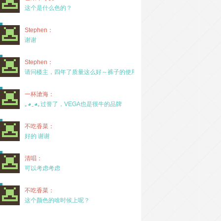
这个是什么色的？
Stephen：
谢谢
Stephen：
请问楼主，四年了质量这么好～裤子的使用率高吗？
一杯滄海：
｡◕‿◕｡过誉了，VEGA也是很牛的品牌
不吃香菜：
好的 谢谢
清唱：
可以考虑考虑
不吃香菜：
这个颜色的啥时候上呢？