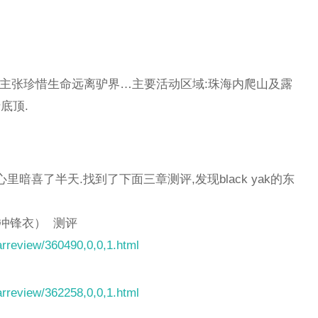
现在主张珍惜生命远离驴界…主要活动区域:珠海内爬山及露
底顶.
评,心里暗喜了半天.找到了下面三章测评,发现black yak的东
：冲锋衣） 测评
arreview/360490,0,0,1.html
arreview/362258,0,0,1.html