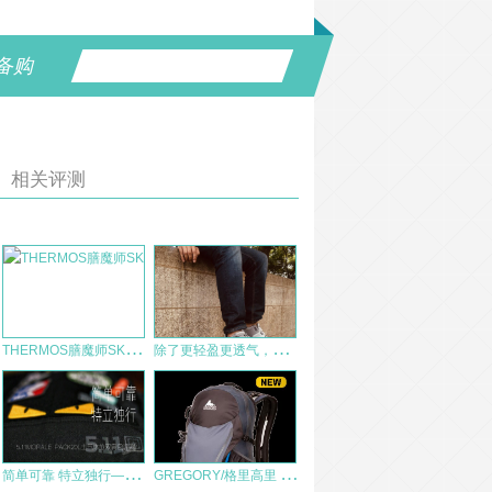
备购
相关评测
T
HERMOS膳魔师SK2000保温杯评测
除
了更轻盈更透气，还有呢？-蒙特罗脉冲全地形机能鞋2.0测评
简
单可靠 特立独行——5.11 MORALE PACK 20L士气休旅双肩包评测
G
REGORY/格里高里 Fury 24 男款登山徒步包 测评报告