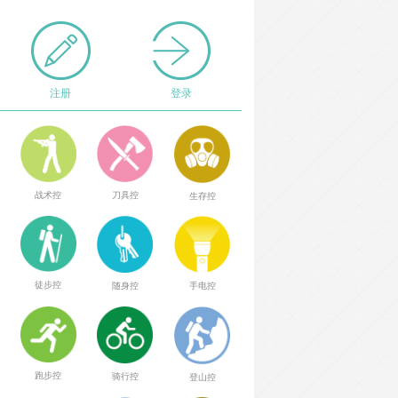
注册
登录
战术控
刀具控
生存控
徒步控
随身控
手电控
跑步控
骑行控
登山控