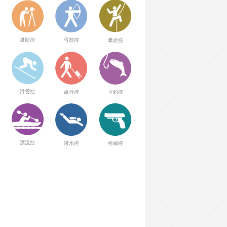
弓箭控
摄影控
攀岩控
滑雪控
旅行控
垂钓控
漂流控
潜水控
枪械控