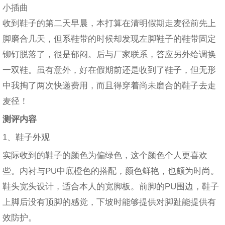
小插曲
收到鞋子的第二天早晨，本打算在清明假期走麦径前先上
脚磨合几天，但系鞋带的时候却发现左脚鞋子的鞋带固定
铆钉脱落了，很是郁闷。后与厂家联系，答应另外给调换
一双鞋。虽有意外，好在假期前还是收到了鞋子，但无形
中我掏了两次快递费用，而且得穿着尚未磨合的鞋子去走
麦径！
测评内容
1、鞋子外观
实际收到的鞋子的颜色为偏绿色，这个颜色个人更喜欢
些。内衬与PU中底橙色的搭配，颜色鲜艳，也颇为时尚。
鞋头宽头设计，适合本人的宽脚板。前脚的PU围边，鞋子
上脚后没有顶脚的感觉，下坡时能够提供对脚趾能提供有
效防护。