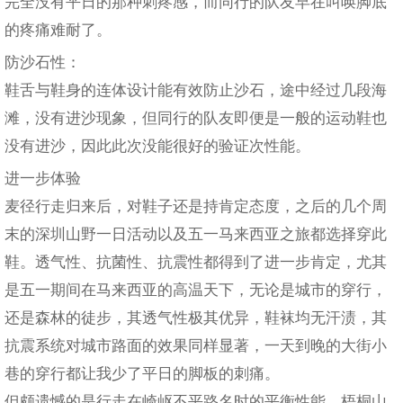
完全没有平日的那种刺疼感，而同行的队友早在叫唤脚底
的疼痛难耐了。
防沙石性：
鞋舌与鞋身的连体设计能有效防止沙石，途中经过几段海
滩，没有进沙现象，但同行的队友即便是一般的运动鞋也
没有进沙，因此此次没能很好的验证次性能。
进一步体验
麦径行走归来后，对鞋子还是持肯定态度，之后的几个周
末的深圳山野一日活动以及五一马来西亚之旅都选择穿此
鞋。透气性、抗菌性、抗震性都得到了进一步肯定，尤其
是五一期间在马来西亚的高温天下，无论是城市的穿行，
还是森林的徒步，其透气性极其优异，鞋袜均无汗渍，其
抗震系统对城市路面的效果同样显著，一天到晚的大街小
巷的穿行都让我少了平日的脚板的刺痛。
但颇遗憾的是行走在崎岖不平路名时的平衡性能。梧桐山