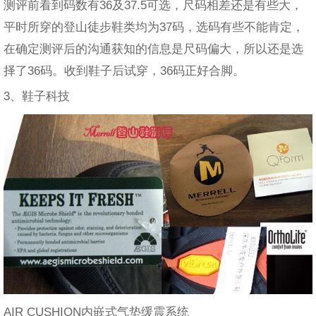
测评前看到码数有36及37.5可选，尺码相差还是有些大，
平时所穿的登山徒步鞋类均为37码，选码有些不能肯定，
在确定测评后的沟通获知的信息是尺码偏大，所以还是选
择了36码。收到鞋子后试穿，36码正好合脚。
3、鞋子科技
AIR CUSHION内嵌式气垫缓震系统