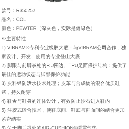
款号：R350252
品名：COL
颜色：PEWTER（深灰色，实际是偏绿色）
※主要特性
1) VIBRAM®专利专业橡胶大底：与VIBRAM公司合作，独
家设计、开发、使用的专业登山大底
2) 脚跟与前脚掌处的P.U围边、TPU足面保护结构：提供了
最佳的运动状态与脚部保护功能
3) 皮料经防泼水技术处理；皮革与合成物的混合优质鞋
帮，持久耐穿
4) 鞋舌与鞋身的连体设计，有效防止沙石进入鞋内
5) 注胶式缝合技术，使鞋底间、鞋底与鞋面间的结合更加
紧密结实
6) 位于脚后跟处的AIR-CUSHION®缓震气垫