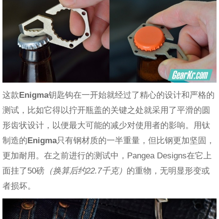
这款
Enigma
钥匙钩在一开始就经过了精心的设计和严格的
测试，比如它得以拧开瓶盖的关键之处就采用了平滑的圆
形齿状设计，以便最大可能的减少对使用者的影响。用钛
制造的
Enigma
只有钢材质的一半重量，但比钢更加坚固，
更加耐用。在之前进行的测试中，Pangea Designs在它上
面挂了50磅
（换算后约22.7千克）
的重物，无明显形变或
者损坏。