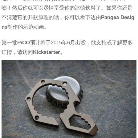
嘭！然后你就可以尽情享受你的冰镇饮料了。如果你还是
不清楚它的开瓶原理的话，你可以看下边由
Pangea Desig
ns
制作的示范动画。
第一批
PiCO
预计将于2015年6月出货，欲支持或了解更多
详情，请访问
Kickstarter
。