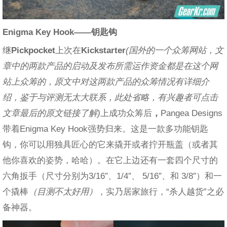
Enigma Key Hook
——钥匙钩
继
Pickpocket
上次在
Kickstarter
(国外的一个众筹网站，文
章中的两款产品的启动及发布所需运作资金都是在这个网
站上众筹的，原文中对这两款产品的众筹情况有详细介
绍，鉴于与评测无太大联系，此处省略，有兴趣者可点击
文章最后的原文链接了解)
上成功众筹后
，
Pangea Designs
带着Enigma Key Hook强势归来。这是一款多功能钥匙
钩，你可以用独具匠心的它来撬开或者拧开瓶盖（或者其
他你喜欢的姿势，哈哈）。在它上边还有一套四个尺寸的
六角扳手（尺寸分别为3/16″、1/4″、 5/16″、和 3/8″）和一
个撬棒
（目测不太好用）
，实乃居家旅行，“杀人越货”之必
备神器。