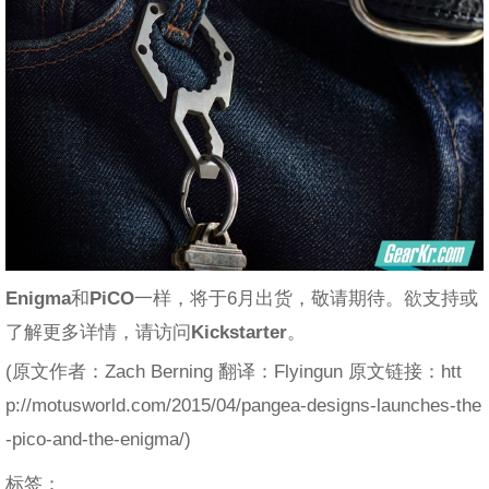
Enigma
和
PiCO
一样，将于6月出货，敬请期待。欲支持或
了解更多详情，请访问
Kickstarter
。
(原文作者：Zach Berning 翻译：Flyingun 原文链接：htt
p://motusworld.com/2015/04/pangea-designs-launches-the
-pico-and-the-enigma/)
标签：