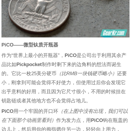
PiCO
——微型
钛质开瓶器
作为“世界上最小的开瓶器”，
PiCO
是公司出于利用其余产
品比如
Pickpocket
制作时剩下来的边角料的想法而诞生
的。它比一枚25美分硬币
（比RMB一块钱硬币略小）
还要
小，刚拿到可能会觉得不好使力，但使用过后你会发现它
出乎意料的好用，而且因为它尺寸很小，不用的时候挂在
钥匙链或者其他地方也不会觉得占地儿。
PiCO
用一个牢固的开口环
（在上图中没有出现，我们可以
在下面那个动画里看到）
作为发力点，用
PiCO
钩在瓶盖的
边儿上，然后用你的拇指摁住另一边，轻轻向上用力，