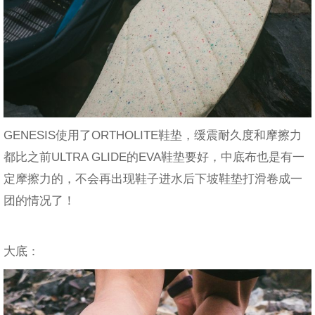
GENESIS使用了ORTHOLITE鞋垫，缓震耐久度和摩擦力
都比之前ULTRA GLIDE的EVA鞋垫要好，中底布也是有一
定摩擦力的，不会再出现鞋子进水后下坡鞋垫打滑卷成一
团的情况了！
大底：