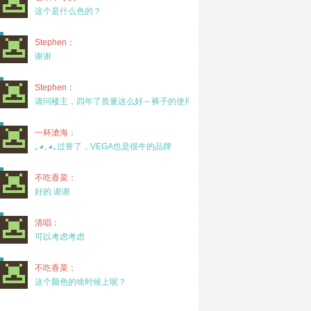
这个是什么色的？
Stephen：
谢谢
Stephen：
请问楼主，四年了质量这么好～裤子的使用率高吗？
一杯滄海：
｡◕‿◕｡过誉了，VEGA也是很牛的品牌
不吃香菜：
好的 谢谢
清唱：
可以考虑考虑
不吃香菜：
这个颜色的啥时候上呢？