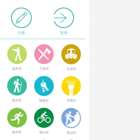
注册
登录
战术控
刀具控
生存控
徒步控
随身控
手电控
跑步控
骑行控
登山控