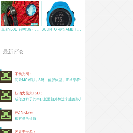
山
瑞M50L（锂电版）户外运动头灯测评报告
S
UUNTO 颂拓 AMBIT3 SPORT BLUE HR 拓野3S 运动腕表
最新评论
不负光阴：
同款MC迷彩，S码，偏胖体型，正常穿着一年半，没
核动力柴犬TSD：
貌似这裤子的牛仔版里朝外翻过来膝盖那儿有放护膝的
PC Nicky宸：
很有参考价值！
芒果干专卖：