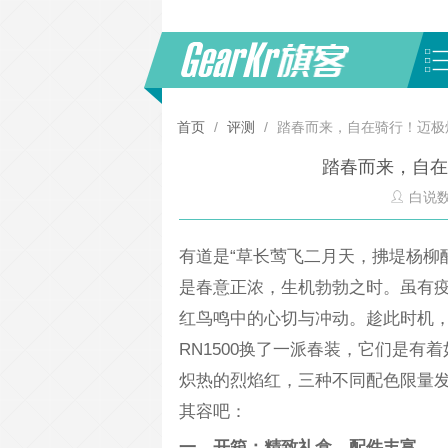
首页
/
评测
/
踏春而来，自在骑行！迈极炫
踏春而来，自在
白说
有道是“草长莺飞二月天，拂堤杨柳
是春意正浓，生机勃勃之时。虽有
红鸟鸣中的心切与冲动。趁此时机
RN1500换了一派春装，它们是
炽热的烈焰红，三种不同配色限量发
其容吧：
一、开箱：精致礼盒，配件丰富