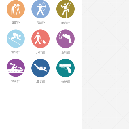
弓箭控
摄影控
攀岩控
滑雪控
旅行控
垂钓控
漂流控
潜水控
枪械控