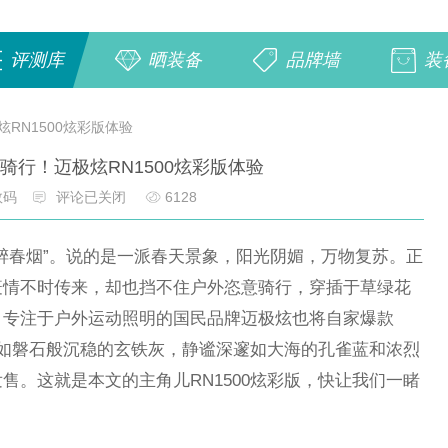
评测库
晒装备
品牌墙
装
RN1500炫彩版体验
骑行！迈极炫RN1500炫彩版体验
数码
评论已关闭
6128
醉春烟”。说的是一派春天景象，阳光阴媚，万物复苏。正
疫情不时传来，却也挡不住户外恣意骑行，穿插于草绿花
，专注于户外运动照明的国民品牌迈极炫也将自家爆款
有着如磐石般沉稳的玄铁灰，静谧深邃如大海的孔雀蓝和浓烈
售。这就是本文的主角儿RN1500炫彩版，快让我们一睹