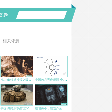
备购
相关评测
H
arnds悍迪沙漠之狐户外生存直刀简评
中
国的月亮也很圆-全球首款强抗病毒兼永久抗菌的单导生物隔离口罩​
手
提,斜挎,背负皆宜:Voodoo Mojo携行包
腰
包虽小，规划齐全——Magforce 0336黑标版军迷战术MM1腰包附包评测