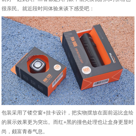
很亲民。就近段时间体验来谈下感受吧：
包装采用了镂空窗+挂卡设计，把实物摆放在面前远比盒绘
的展示效果更为突出。而红+黑的撞色处理也让盒身更显时
尚，颇富青春气息。