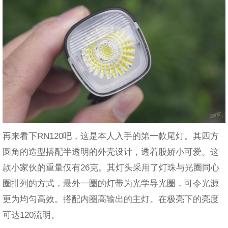
再来看下RN120吧，这是本人入手的第一款尾灯。其四方
圆角的造型搭配半透明的外壳设计，透着股娇小可爱。这
款小家伙的重量仅有26克。其灯头采用了灯珠与光圈同心
圈排列的方式，最外一圈的灯带为光学导光圈，可令光源
更为均匀高效。搭配内圈高输出的主灯。在极亮下的亮度
可达120流明。