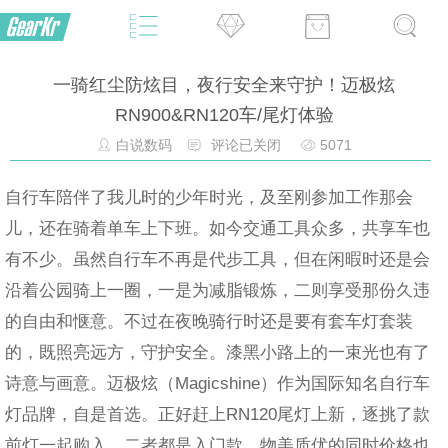
一骑红尘防炫目，夜行安全来守护！迈极炫
RN900&RN120车/尾灯体验
白说数码
评论已关闭
5071
自行车陪伴了我儿时的少年时光，及至刚参加工作那会
儿，还在骑着单车上下班。如今交通工具众多，共享车也
有不少。虽然自行车不再是代步工具，但在闲暇时还是会
沿着公园骑上一圈，一是为减脂锻炼，二则享受那份久违
的自由和惬意。不过在夜晚骑行时还是要有套车灯套装
的，既照亮远方，守护安全。漆黑小路上的一束光也有了
诗意与画意。迈极炫（Magicshine）作为国际知名自行车
灯品牌，自是首选。正好赶上RN120尾灯上新，逐挑了款
前灯一起购入。二者都是入门款，物美质优的同时价格也