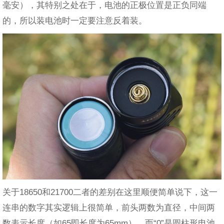
毫安），其特别之处在于，电池的正极位置是正负同端
的，所以装电池时一定要注意反着装。
关于18650和21700二者的差别在这里顺便简单说下，这一
连串的数字其实逻辑上很简单，前头两数为直径，中间两
数表示长度（如65即长度为65mm），而“0”是圆柱形电池