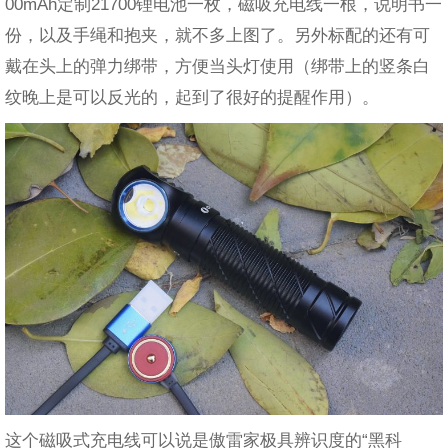
00mAh定制21700锂电池一枚，磁吸充电线一根，说明书一
份，以及手绳和抱夹，就不多上图了。另外标配的还有可
戴在头上的弹力绑带，方便当头灯使用（绑带上的竖条白
纹晚上是可以反光的，起到了很好的提醒作用）。
这个磁吸式充电线可以说是傲雷家极具辨识度的“黑科