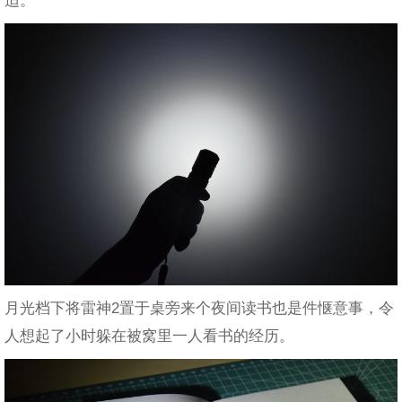
月光档下将雷神2置于桌旁来个夜间读书也是件惬意事，令
人想起了小时躲在被窝里一人看书的经历。