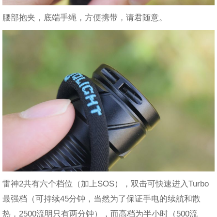
腰部抱夹，底端手绳，方便携带，请君随意。
雷神2共有六个档位（加上SOS），双击可快速进入Turbo
最强档（可持续45分钟，当然为了保证手电的续航和散
热，2500流明只有两分钟），而高档为半小时（500流