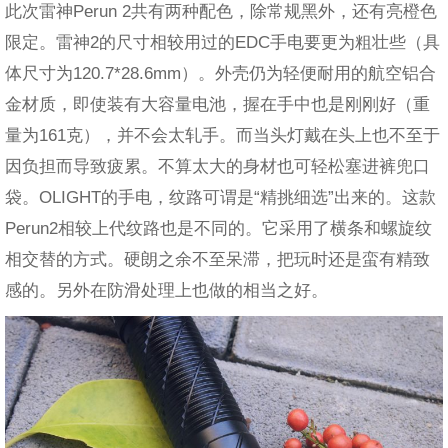
此次雷神Perun 2共有两种配色，除常规黑外，还有亮橙色
限定。雷神2的尺寸相较用过的EDC手电要更为粗壮些（具
体尺寸为120.7*28.6mm）。外壳仍为轻便耐用的航空铝合
金材质，即使装有大容量电池，握在手中也是刚刚好（重
量为161克），并不会太轧手。而当头灯戴在头上也不至于
因负担而导致疲累。不算太大的身材也可轻松塞进裤兜口
袋。OLIGHT的手电，纹路可谓是“精挑细选”出来的。这款
Perun2相较上代纹路也是不同的。它采用了横条和螺旋纹
相交替的方式。硬朗之余不至呆滞，把玩时还是蛮有精致
感的。另外在防滑处理上也做的相当之好。