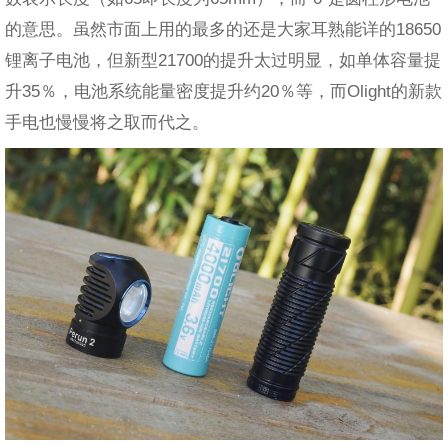
的意思。虽然市面上用的最多的还是大家耳熟能详的18650
锂离子电池，但新型21700的提升太过明显，如单体容量提
升35％，电池系统能量密度提升约20％等，而Olight的新款
手电也慢慢将之取而代之。