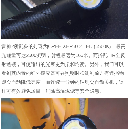
雷神2所配备的灯珠为CREE XHP50.2 LED (6500K)，最高
光通量可达2500流明，射程最远为166米。而搭配TIR全反
射透镜，可使输出的光束更为柔和均衡。另外，我们可以
看到其内置的红外感应器可在照明时检测到前方有遮挡物
即会自动降低亮度，而连续一分钟的话则会自动关机，这
样可有效避免炫目，消除高温燃烧等安全隐患。