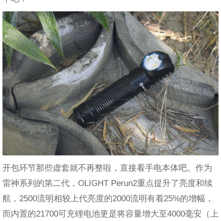
开包环节那些虚套就不再整啦，直接看手电本体吧。作为
雷神系列的第二代，OLIGHT Perun2重点提升了亮度和续
航，2500流明相较上代亮度的2000流明有着25%的增幅，
而内置的21700可充锂电池更是将容量增大至4000毫安（上