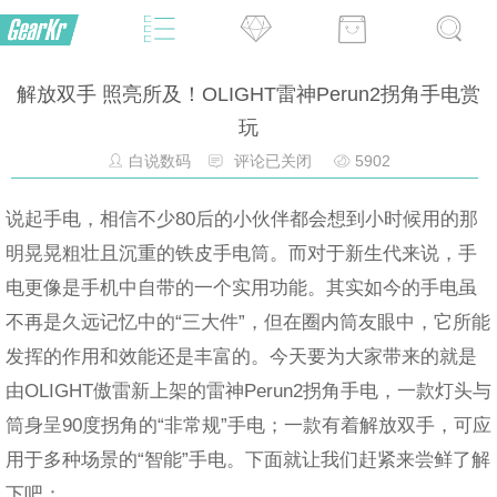
解放双手 照亮所及！OLIGHT雷神Perun2拐角手电赏
玩
白说数码
评论已关闭
5902
说起手电，相信不少80后的小伙伴都会想到小时候用的那
明晃晃粗壮且沉重的铁皮手电筒。而对于新生代来说，手
电更像是手机中自带的一个实用功能。其实如今的手电虽
不再是久远记忆中的“三大件”，但在圈内筒友眼中，它所能
发挥的作用和效能还是丰富的。今天要为大家带来的就是
由OLIGHT傲雷新上架的雷神Perun2拐角手电，一款灯头与
筒身呈90度拐角的“非常规”手电；一款有着解放双手，可应
用于多种场景的“智能”手电。下面就让我们赶紧来尝鲜了解
下吧：