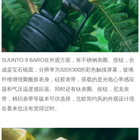
SUUNTO 9 BARO在外观方面，有不锈钢表圈、按钮，合
成蓝宝石镜面，分辨率为320X300的彩色触摸屏幕，玻璃
纤维增强聚酰胺表身，硅胶表带，搭载的是光电心率感应
器和气压温度感应器。同时还有钛表圈、按钮，尼龙表
带，精织表带等版本可供选择，北欧简约风的外观设计现
在看来也没有觉得过时。