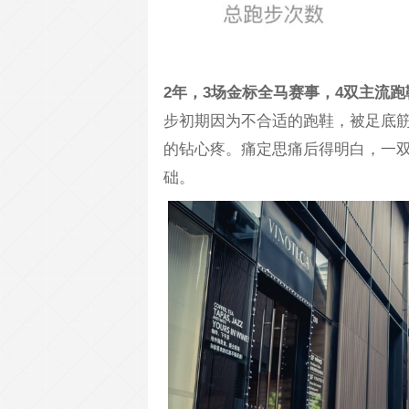
2年，3场金标全马赛事，4双主流跑鞋
步初期因为不合适的跑鞋，被足底筋
的钻心疼。痛定思痛后得明白，一
础。