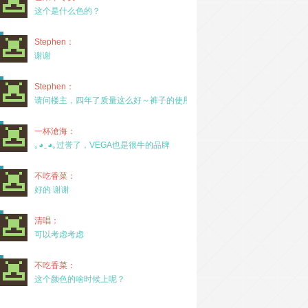
这个是什么色的？
Stephen：
谢谢
Stephen：
请问楼主，四年了质量这么好～裤子的使用率高吗？
一杯滄海：
｡◕‿◕｡过誉了，VEGA也是很牛的品牌
不吃香菜：
好的 谢谢
清唱：
可以考虑考虑
不吃香菜：
这个颜色的啥时候上呢？