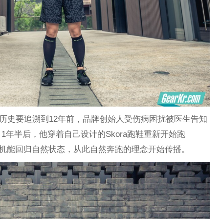
历史要
12年前，品牌创始人受伤病困扰被医生告知
追溯到
1年半
Skora跑鞋重新开始跑
后，他穿着自己设计的
体自然机能回归自然状态，从此自然奔跑的理念开始传播。