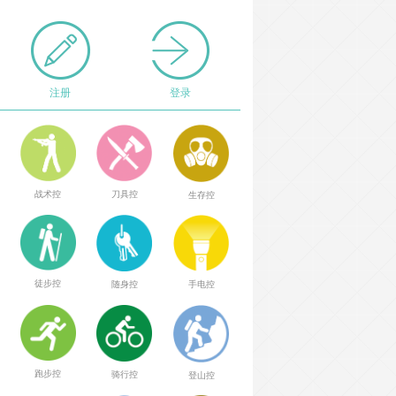
注册
登录
战术控
刀具控
生存控
徒步控
随身控
手电控
跑步控
骑行控
登山控