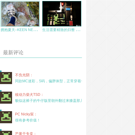
拥
抱夏天–KEEN NEWPORT HEMP 环保双栖溯溪鞋
生
活需要精致的归整 — 背包方案，分享出街必备
最新评论
不负光阴：
同款MC迷彩，S码，偏胖体型，正常穿着一年半，没
核动力柴犬TSD：
貌似这裤子的牛仔版里朝外翻过来膝盖那儿有放护膝的
PC Nicky宸：
很有参考价值！
芒果干专卖：