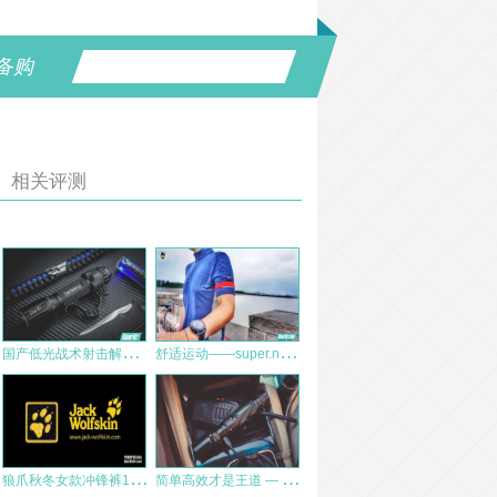
备购
相关评测
国
产低光战术射击解决方案——NEXTORCH纳丽德战术手电指环测评
舒
适运动——super.natural多功能运动上衣
狼
爪秋冬女款冲锋裤1101912 测评报告
简
单高效才是王道 — 纳丽德 P60 使用心得