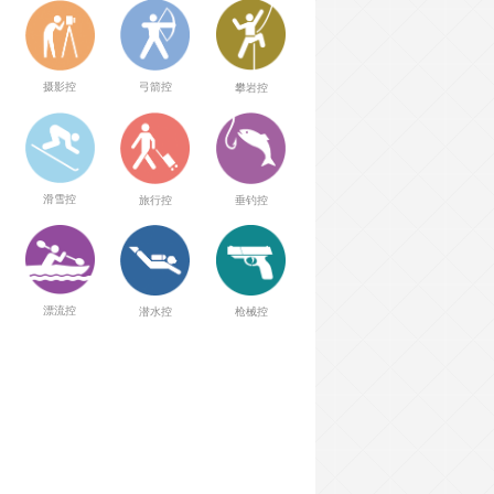
弓箭控
摄影控
攀岩控
滑雪控
旅行控
垂钓控
漂流控
潜水控
枪械控