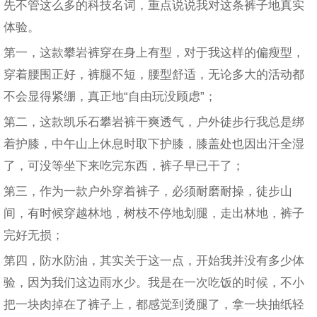
先不管这么多的科技名词，重点说说我对这条裤子地真实
体验。
第一，这款攀岩裤穿在身上有型，对于我这样的偏瘦型，
穿着腰围正好，裤腿不短，腰型舒适，无论多大的活动都
不会显得紧绷，真正地“自由玩没顾虑”；
第二，这款凯乐石攀岩裤干爽透气，户外徒步行我总是绑
着护膝，中午山上休息时取下护膝，膝盖处也因出汗全湿
了，可没等坐下来吃完东西，裤子早已干了；
第三，作为一款户外穿着裤子，必须耐磨耐操，徒步山
间，有时候穿越林地，树枝不停地划腿，走出林地，裤子
完好无损；
第四，防水防油，其实关于这一点，开始我并没有多少体
验，因为我们这边雨水少。我是在一次吃饭的时候，不小
把一块肉掉在了裤子上，都感觉到烫腿了，拿一块抽纸轻