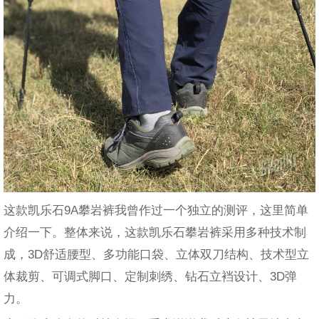
这款凯乐石9A攀岩裤我曾作过一个独立的测评，这里简单
介绍一下。整体来说，这款凯乐石攀岩裤采用多种技术制
成，3D舒适腰型、多功能口袋、立体双刀结构、技术型立
体裁剪、可调式脚口、定制刺绣、钻石立裆设计、3D弹
力。