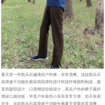
夏天穿一件凯乐石偏薄的户外裤，非常清爽。这款凯乐石
高弹速干功能长裤采用高弹性排汗科技纤维面料制成，微
直筒版型设计，口袋增设拉链设计，其实户外的裤子最好
增设口袋拉链，毕竟户外装些小东东非常方便，也不容易
丢失。
这款凯乐石高弹速干功能长裤夏天穿着非常清爽，