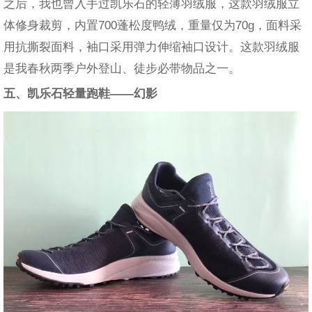
之后，我也曾入手过凯乐石的轻薄羽绒服，这款羽绒服立
体修身裁剪，内置700蓬松度鸭绒，重量仅为70g，面料采
用抗撕裂面料，袖口采用弹力伸缩袖口设计。这款羽绒服
是我春秋两季户外登山、徒步必带物品之一。
五、凯乐石轻量跑鞋——幻影