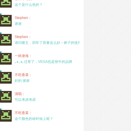
这个是什么色的？
Stephen：
谢谢
Stephen：
请问楼主，四年了质量这么好～裤子的使用率高吗？
一杯滄海：
｡◕‿◕｡过誉了，VEGA也是很牛的品牌
不吃香菜：
好的 谢谢
清唱：
可以考虑考虑
不吃香菜：
这个颜色的啥时候上呢？