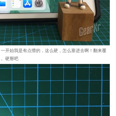
，一开始我是有点懵的，这么硬，怎么塞进去啊！翻来覆
。。硬掰吧