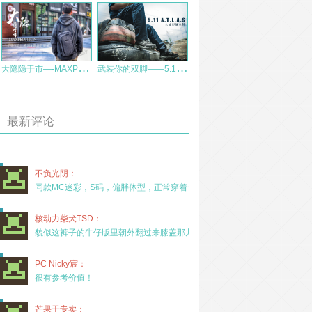
大
隐隐于市—-MAXPEDITION隐形者系列7L单肩包评测
武
装你的双脚——5.11 A.T.L.A.S全地形战术鞋试用感受
最新评论
不负光阴：
同款MC迷彩，S码，偏胖体型，正常穿着一年半，没
核动力柴犬TSD：
貌似这裤子的牛仔版里朝外翻过来膝盖那儿有放护膝的
PC Nicky宸：
很有参考价值！
芒果干专卖：