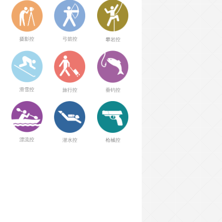
弓箭控
摄影控
攀岩控
滑雪控
旅行控
垂钓控
漂流控
潜水控
枪械控