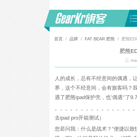
首页
/
品牌
/
FAT BEAR 肥熊
/
肥熊ED
肥熊E
mao
人的成长，总有不经意间的偶遇，
界，这个不经意间，会有旗客吗？
遇了肥熊ipad保护壳，也’偶遇‘’了9.7寸
。。。。。。。。。。。。。。。
去ipad pro开箱测试）
您若问我：什么是战术？“便捷以致