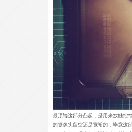
最顶端这部分凸起，是用来放触控
的摄像头留空还是宽裕的，毕竟这