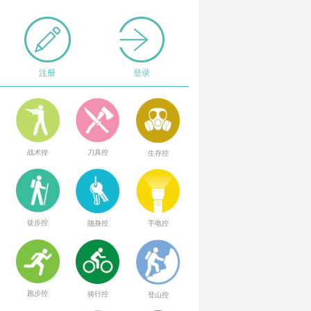
注册
登录
战术控
刀具控
生存控
徒步控
随身控
手电控
跑步控
骑行控
登山控