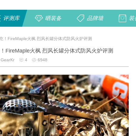
评测库
晒装备
品牌墙
装
FireMaple火枫 烈风长罐分体式防风火炉评测
ireMaple火枫 烈风长罐分体式防风火炉评测
GearKr
4
6948