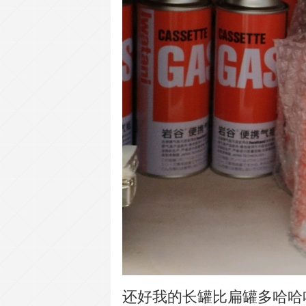
还好我的长罐比扁罐多哈哈