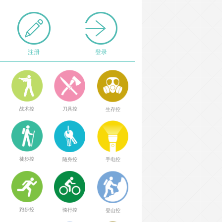
注册
登录
战术控
刀具控
生存控
徒步控
随身控
手电控
跑步控
骑行控
登山控