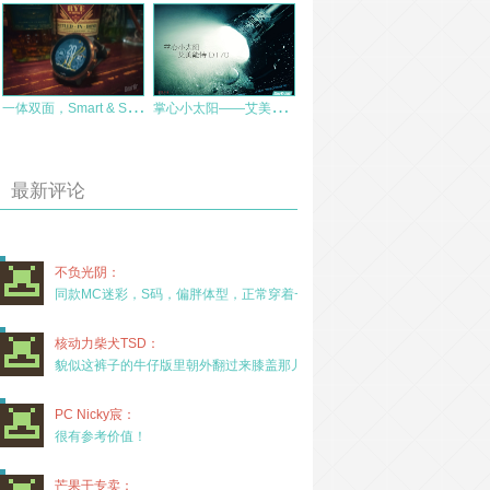
一
体双面，Smart & Sport——SUUNTO 7智能运动腕表初体验
掌
心小太阳——艾美能特DT70
最新评论
不负光阴：
同款MC迷彩，S码，偏胖体型，正常穿着一年半，没
核动力柴犬TSD：
貌似这裤子的牛仔版里朝外翻过来膝盖那儿有放护膝的
PC Nicky宸：
很有参考价值！
芒果干专卖：