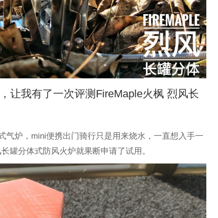
，让我有了一次评测FireMaple火枫 烈风长
体式气炉，mini便携出门骑行只是用来烧水，一直想入手一
风长罐分体式防风火炉就果断申请了试用。