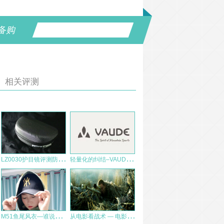
备购
相关评测
L
Z0030护目镜评测防雾篇
轻
量化的纠结–VAUDE Brenta 50L 背包体验报告
M
51鱼尾风衣—谁说帅气与温柔不能并存！
从
电影看战术 — 电影《生死狙击》中的狙击战术漫谈