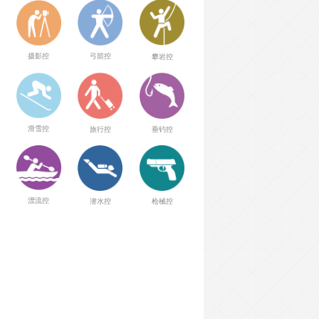
弓箭控
摄影控
攀岩控
滑雪控
旅行控
垂钓控
漂流控
潜水控
枪械控