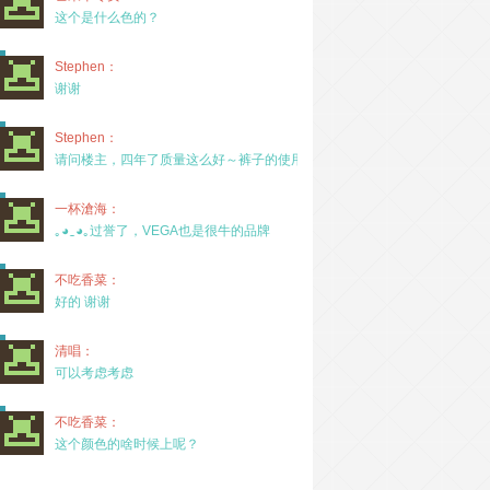
这个是什么色的？
Stephen：
谢谢
Stephen：
请问楼主，四年了质量这么好～裤子的使用率高吗？
一杯滄海：
｡◕‿◕｡过誉了，VEGA也是很牛的品牌
不吃香菜：
好的 谢谢
清唱：
可以考虑考虑
不吃香菜：
这个颜色的啥时候上呢？