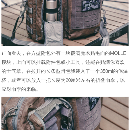
正面看去，在方型附包外有一块覆满魔术贴毛面的MOLLE
模块，上面可以挂载附件包或小工具，还能在贴满你喜欢
的士气章。在拉开的长条型附包我装入了一个350ml的保温
杯，或者可以放入一把长度为20厘米左右的折叠雨伞，以
应对雨季的来临。