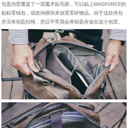
包盖内壁覆盖了一层魔术贴毛面，可以贴上MAGFORCE的
贴粘零钱包，或收纳模块来放置零碎物品。由于这款挎包
并没有钥匙扣绳，所以平常我会将钥匙存放在这小包里。