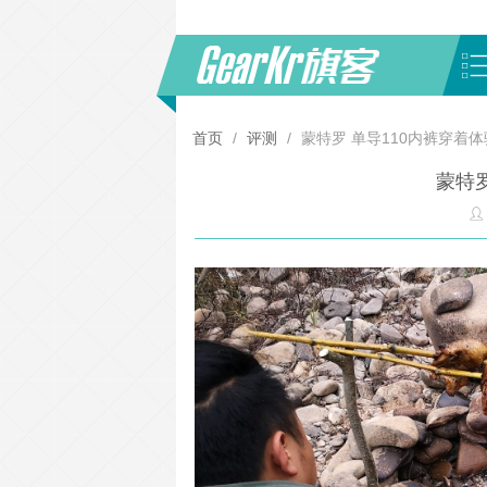
首页
/
评测
/
蒙特罗 单导110内裤穿着体
蒙特罗