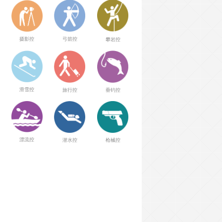
弓箭控
摄影控
攀岩控
滑雪控
旅行控
垂钓控
漂流控
潜水控
枪械控