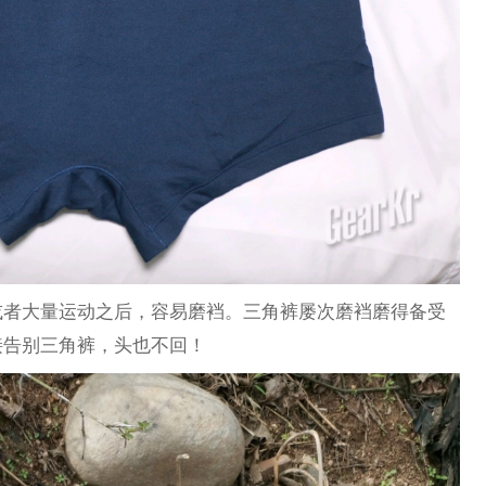
或者大量运动之后，容易磨裆。三角裤屡次磨裆磨得备受
接告别三角裤，头也不回！