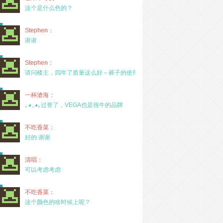
这个是什么色的？
Stephen：
谢谢
Stephen：
请问楼主，四年了质量这么好～裤子的使用率高吗？
一杯滄海：
｡◕‿◕｡过誉了，VEGA也是很牛的品牌
不吃香菜：
好的 谢谢
清唱：
可以考虑考虑
不吃香菜：
这个颜色的啥时候上呢？