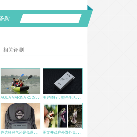
备购
相关评测
A
QUA MARINA K1 双人充气独木舟 BT-88860 装备测评报告
美
好骑行，照亮生活！迈极炫RN400车灯&TTA多功能支架体验
你
选择骚气还是低调？ — SOG十字军、轻骑兵使用有感
图
文并茂户外野外毒蛇知识