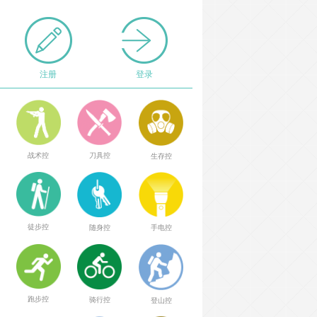
注册
登录
战术控
刀具控
生存控
徒步控
随身控
手电控
跑步控
骑行控
登山控