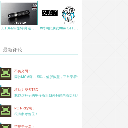
J
ETBeam 捷特明 迷你强光手电筒 PA01 测评报告
#
时间的朋友#the GearKr in my heart
最新评论
不负光阴：
同款MC迷彩，S码，偏胖体型，正常穿着一年半，没
核动力柴犬TSD：
貌似这裤子的牛仔版里朝外翻过来膝盖那儿有放护膝的
PC Nicky宸：
很有参考价值！
芒果干专卖：