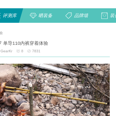
评测库
晒装备
品牌墙
装
验
 单导110内裤穿着体验
GearKr
8
7831