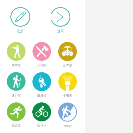
注册
登录
战术控
刀具控
生存控
徒步控
随身控
手电控
跑步控
骑行控
登山控