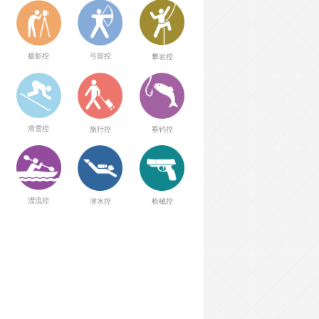
弓箭控
摄影控
攀岩控
滑雪控
旅行控
垂钓控
漂流控
潜水控
枪械控