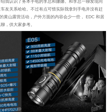
介绍我认识了务本手电的李总和娜娜。和李总一聊发现同
近车友关系哈哈。不过有点可惜实际我拿到手电并没有赶
 的黄山露营活动，户外方面的内容会少一些， EDC 和居
以聊，供大家参考。