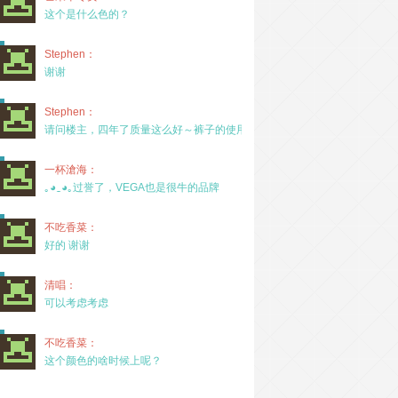
这个是什么色的？
Stephen：
谢谢
Stephen：
请问楼主，四年了质量这么好～裤子的使用率高吗？
一杯滄海：
｡◕‿◕｡过誉了，VEGA也是很牛的品牌
不吃香菜：
好的 谢谢
清唱：
可以考虑考虑
不吃香菜：
这个颜色的啥时候上呢？