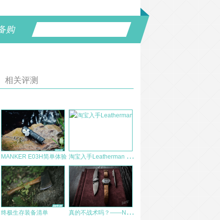
备购
相关评测
淘
宝入手Leatherman Wingman两年使用感受
MANKER E03H简单体验
真
的不战术吗？——NITECORE NTP40钛合金自动铅笔测评
终极生存装备清单