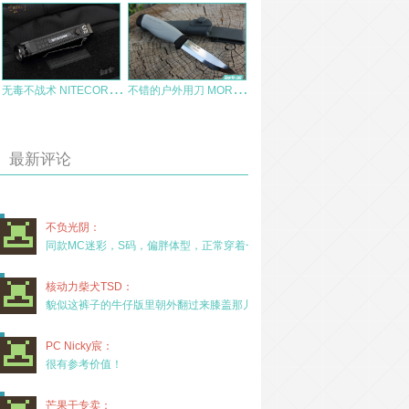
无
毒不战术 NITECORE战术小毒桶P18评测 LL0899出品
不
错的户外用刀 MORAKNIV Craftline HighQ Robust
最新评论
不负光阴：
同款MC迷彩，S码，偏胖体型，正常穿着一年半，没
核动力柴犬TSD：
貌似这裤子的牛仔版里朝外翻过来膝盖那儿有放护膝的
PC Nicky宸：
很有参考价值！
芒果干专卖：