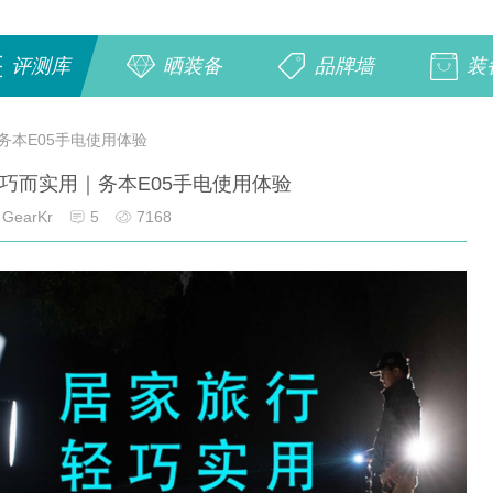
评测库
晒装备
品牌墙
装
务本E05手电使用体验
巧而实用｜务本E05手电使用体验
GearKr
5
7168