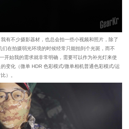
，我有不少摄影器材，也总会拍一些小视频和照片，除了
机们在拍摄弱光环境的时候经常只能拍到个光斑，而不
以一开始我的需求就非常明确，需要可以作为补光灯来使
变化（微单 HDR 色彩模式/微单相机普通色彩模式/运
对比）。