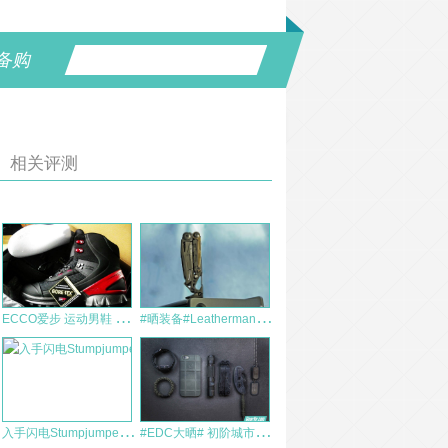
备购
相关评测
E
CCO爱步 运动男鞋 BIOM HIKE 健步登山鞋811504 测评报告
#
晒装备#Leatherman MUT EOD 工具钳
入
手闪电Stumpjumper FSR Comp EVO 650B
#
EDC大晒# 初阶城市流浪者·EDC分享