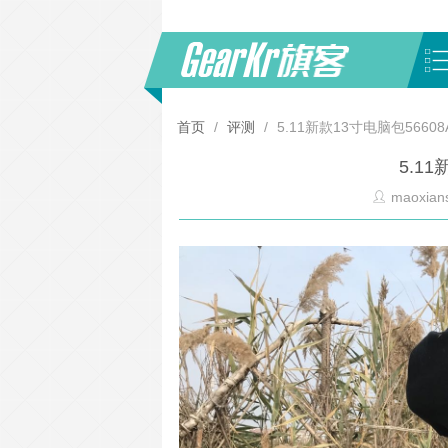
首页
/
评测
/
5.11新款13寸电脑包56608
5.1
maoxian