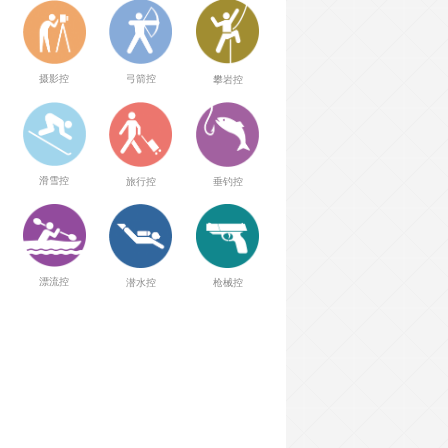
弓箭控
摄影控
攀岩控
滑雪控
旅行控
垂钓控
漂流控
潜水控
枪械控