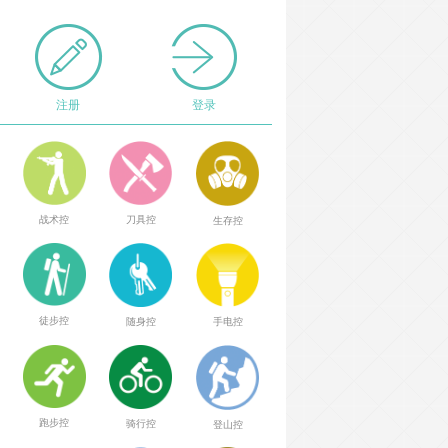
注册
登录
战术控
刀具控
生存控
徒步控
随身控
手电控
跑步控
骑行控
登山控