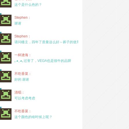
这个是什么色的？
Stephen：
谢谢
Stephen：
请问楼主，四年了质量这么好～裤子的使用率高吗？
一杯滄海：
｡◕‿◕｡过誉了，VEGA也是很牛的品牌
不吃香菜：
好的 谢谢
清唱：
可以考虑考虑
不吃香菜：
这个颜色的啥时候上呢？