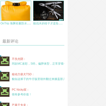
O
nTrip 海豚轻量防水袋测评
能
伐木的钳子才是坠吼的——SOG PX1001N
最新评论
不负光阴：
同款MC迷彩，S码，偏胖体型，正常穿着一年半，没
核动力柴犬TSD：
貌似这裤子的牛仔版里朝外翻过来膝盖那儿有放护膝的
PC Nicky宸：
很有参考价值！
芒果干专卖：