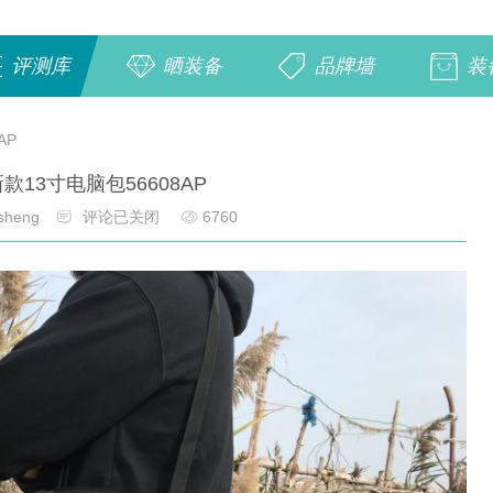
评测库
晒装备
品牌墙
装
AP
1新款13寸电脑包56608AP
sheng
评论已关闭
6760