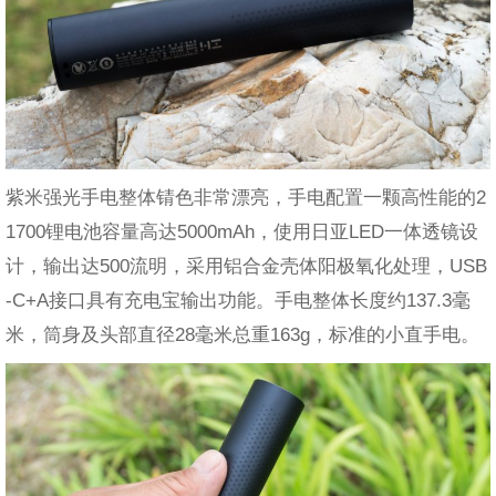
紫米强光手电整体锖色非常漂亮，手电配置一颗高性能的2
1700锂电池容量高达5000mAh，使用日亚LED一体透镜设
计，输出达500流明，采用铝合金壳体阳极氧化处理，USB
-C+A接口具有充电宝输出功能。手电整体长度约137.3毫
米，筒身及头部直径28毫米总重163g，标准的小直手电。