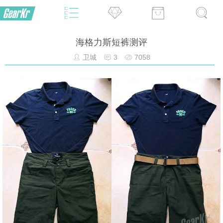
海格力斯短裤测评
卫城
3
7058