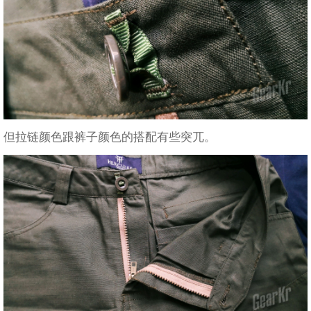
但拉链颜色跟裤子颜色的搭配有些突兀。