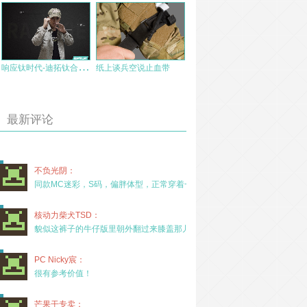
响
应钛时代-迪拓钛合金战术笔简评
纸上谈兵空说止血带
最新评论
不负光阴：
同款MC迷彩，S码，偏胖体型，正常穿着一年半，没
核动力柴犬TSD：
貌似这裤子的牛仔版里朝外翻过来膝盖那儿有放护膝的
PC Nicky宸：
很有参考价值！
芒果干专卖：