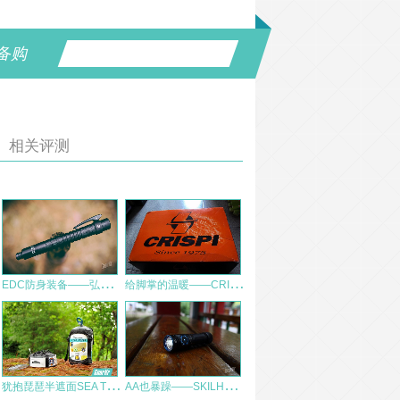
备购
相关评测
E
DC防身装备——弘安保罗机械特工2.0
给
脚掌的温暖——CRISPI MONACO GTX徒步鞋测评报告
犹
抱琵琶半遮面SEA TO SUMMIT Ultralight Hammock轻薄型吊床试搭体验
A
A也暴躁——SKILHUNT思凯特 M150小直评测