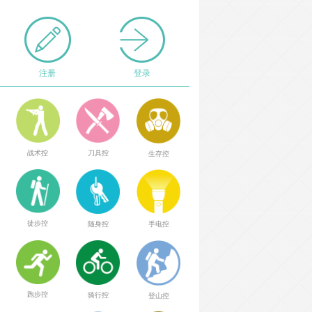
注册
登录
战术控
刀具控
生存控
徒步控
随身控
手电控
跑步控
骑行控
登山控