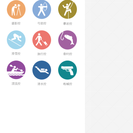
弓箭控
摄影控
攀岩控
滑雪控
旅行控
垂钓控
漂流控
潜水控
枪械控