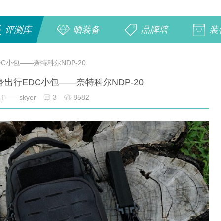
评测库
晒装备
品牌墙
装
C小包——奈特科尔NDP-20
出行EDC小包——奈特科尔NDP-20
.T——skyer
3
8582