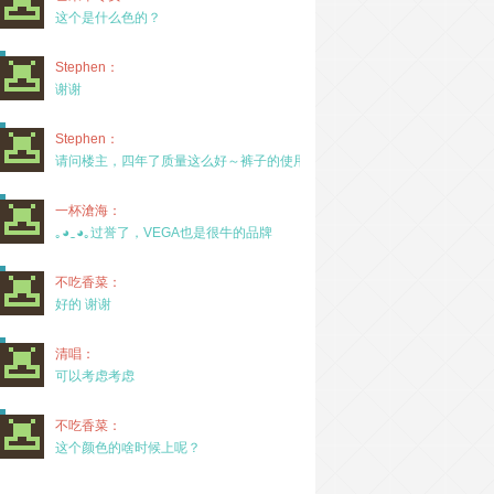
这个是什么色的？
Stephen：
谢谢
Stephen：
请问楼主，四年了质量这么好～裤子的使用率高吗？
一杯滄海：
｡◕‿◕｡过誉了，VEGA也是很牛的品牌
不吃香菜：
好的 谢谢
清唱：
可以考虑考虑
不吃香菜：
这个颜色的啥时候上呢？