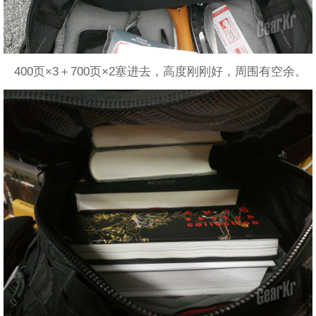
400页×3＋700页×2塞进去，高度刚刚好，周围有空余。