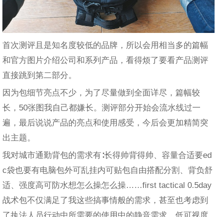
首次测评且是知名度较低的品牌，所以会用相当多的篇幅
和官方图片介绍公司和系列产品，看得烦了要看产品测评
直接跳到第二部分。
因为包细节亮点不少，为了尽量做到全面详尽，篇幅较
长，50张图我自己都嫌长。测评部分开始会流水线过一
遍，最后说说产品的亮点和使用感受，今后会更加精简突
出主题。
我对城市通勤背包的需求有∶长得帅背得帅、容量合适要ed
c袋也要有电脑包外可乱挂内可贴包自由搭配分割、背负舒
适、强度高可防水想怎么操怎么操……first tactical 0.5day
战术包不仅满足了我这些搞事情般的需求，甚至也考虑到
了执法人员行动中所需要的使用中的静音需求、低可视度