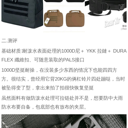
二.测评
基础材质∶耐泼水表面处理的1000D尼＋ YKK 拉鏈＋ DURA
FLEX 纖維扣、可随意装取的PALS接口
1000D坚挺耐操，在没装多少东西的情况下也能四四方
方。很结实，曾经用它背20KG的俩杠铃片四处蹦哒，当时
被坠得变了型，拿出来拍了拍很快恢复坚挺
虽然面料有做防泼水处理可拉链处并不是，想要防中大雨
防水布要自备，包底部也有放布的夹层。