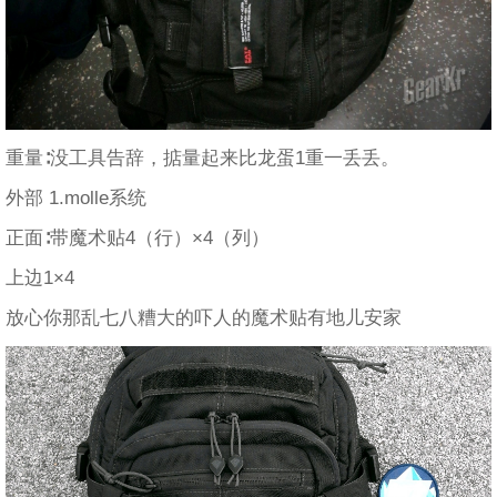
重量∶没工具告辞，掂量起来比龙蛋1重一丢丢。
外部 1.molle系统
正面∶带魔术贴4（行）×4（列）
上边1×4
放心你那乱七八糟大的吓人的魔术贴有地儿安家