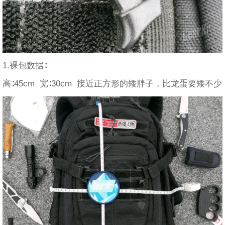
1.裸包数据∶
高∶45cm 宽∶30cm 接近正方形的矮胖子，比龙蛋要矮不少