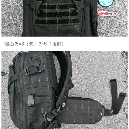
侧面∶5×3（包）3×5（腰封）