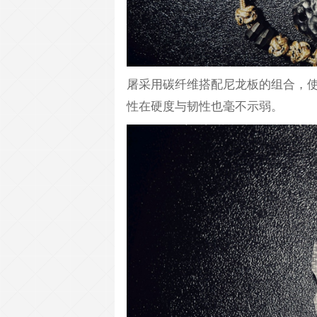
屠采用碳纤维搭配尼龙板的组合，
性在硬度与韧性也毫不示弱。