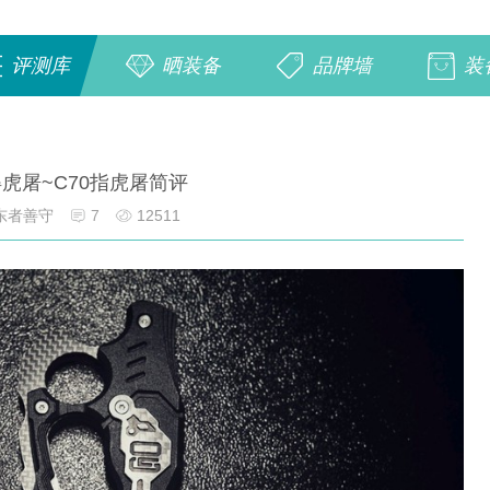
评测库
晒装备
品牌墙
装
虎屠~C70指虎屠简评
东者善守
7
12511