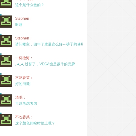
这个是什么色的？
Stephen：
谢谢
Stephen：
请问楼主，四年了质量这么好～裤子的使用率高吗？
一杯滄海：
｡◕‿◕｡过誉了，VEGA也是很牛的品牌
不吃香菜：
好的 谢谢
清唱：
可以考虑考虑
不吃香菜：
这个颜色的啥时候上呢？