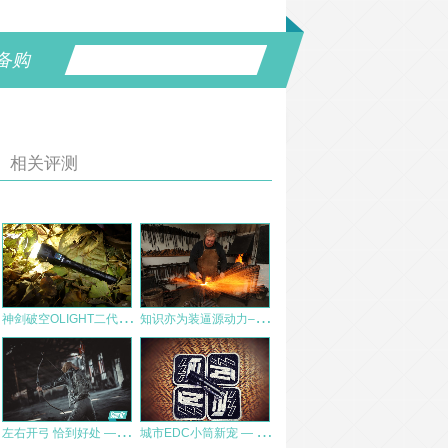
备购
相关评测
神
剑破空OLIGHT二代神剑Javelot Pro2评测
知
识亦为装逼源动力–献给刀具控们的福利
左
右开弓 恰到好处 ——麦格霍斯左手版弓箭手（0467）评测
城
市EDC小筒新宠 — 纳丽德K21