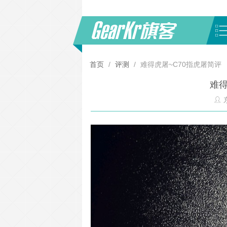
首页
/
评测
/
难得虎屠~C70指虎屠简评
难得