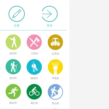
注册
登录
战术控
刀具控
生存控
徒步控
随身控
手电控
跑步控
骑行控
登山控