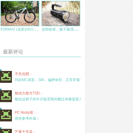
F
ORMAT (流星)DEORE24速三拓油XCM 山地车自行车 测评报告
光
明使者，旗下最强！菲尼克斯Fenix LR60R智能屏机械调光手电体验
最新评论
不负光阴：
同款MC迷彩，S码，偏胖体型，正常穿着一年半，没
核动力柴犬TSD：
貌似这裤子的牛仔版里朝外翻过来膝盖那儿有放护膝的
PC Nicky宸：
很有参考价值！
芒果干专卖：