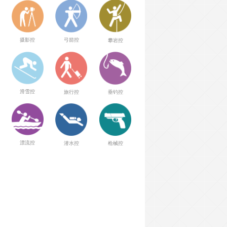
弓箭控
摄影控
攀岩控
滑雪控
旅行控
垂钓控
漂流控
潜水控
枪械控