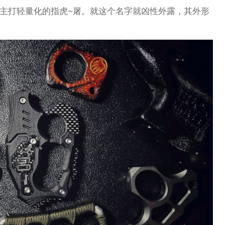
款主打轻量化的指虎~屠。就这个名字就凶性外露，其外形