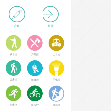
注册
登录
战术控
刀具控
生存控
徒步控
随身控
手电控
跑步控
骑行控
登山控