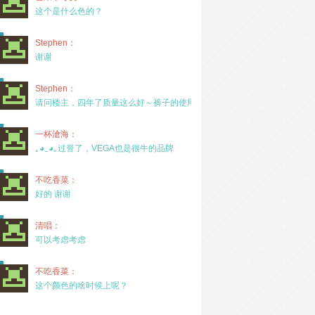
这个是什么色的？
Stephen：
谢谢
Stephen：
请问楼主，四年了质量这么好～裤子的使用率高吗？
一杯滄海：
｡◕‿◕｡过誉了，VEGA也是很牛的品牌
不吃香菜：
好的 谢谢
清唱：
可以考虑考虑
不吃香菜：
这个颜色的啥时候上呢？