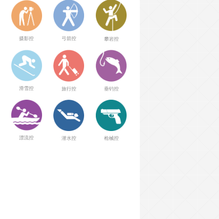
弓箭控
摄影控
攀岩控
滑雪控
旅行控
垂钓控
漂流控
潜水控
枪械控