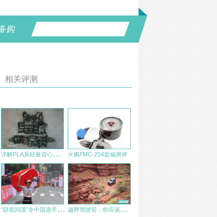
备购
相关评测
详
解PLA系轻量背心终极搭配
火枫FMC-204套锅测评
“
卧底间谍”令中国选手折戟冠军，不得不说的太湖马拉松赛
越
野驾驶前，你应该知道的事