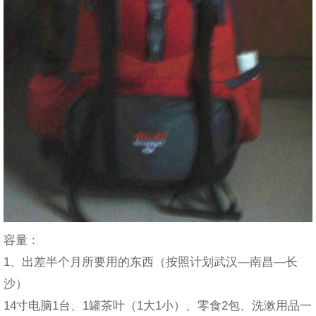
容量：
1、出差半个月所要用的东西（按照计划武汉—南昌—长
沙）
14寸电脑1台、1罐茶叶（1大1小）、零食2包、洗漱用品一