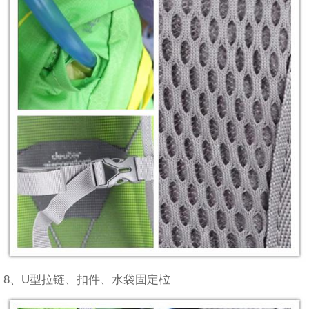
8、U型拉链、扣件、水袋固定柆