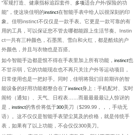
“军规打造、健康指标追踪套件、
多项
适合户外/探险的功
能”，使这块佳明的
在智能手表中给人以很深刻的印
instinct
象。佳明
instinct
不仅仅是一款手表。它更是一款可靠的有
用的工具，可以保证您不管去哪都能跟上生活节奏。
Instin
ct
一共有三种颜色，石墨黑、雪白和火红，都是酷炫的户
外颜色，并且与衣物也是百搭。
如今智能手边都是恨不得在手表里加上所有功能，
也
instinct
不甘示弱，它的功能现在也不再只关注户外等运动项目，
日常使用也是一把好手。同时，佳明将我们目前期许的智
能设备的好用功能都整合在了
身上：手机配对、实时
instinct
闹铃（通知）、天气、日程表……而最最最最让人惊讶的
是，
的售价将低于
美刀（$299.99，，，手动无
instinct
300
语）。这不仅仅是智能手表望尘莫及的价格，就是传统手
表，如果有了以上功能，不会仅仅300美刀。