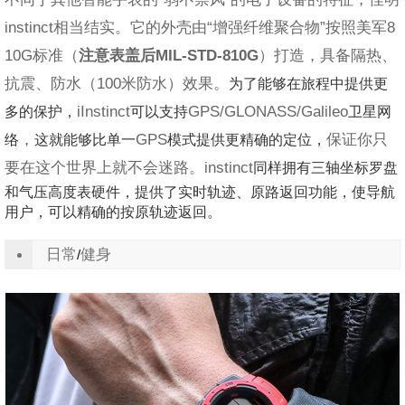
instinct
相当结实。它的外壳由“增强纤维聚合物”按照美军
8
10G
标准（
注意表盖后MIL-STD-810G
）打造，具备隔热、
抗震、防水（
100
米防水）效果。
为了能够在旅程中提供更
多的保护，
iInstinct
可以支持
GPS/GLONASS/Galileo
卫星网
络
，
这就能够比单一
GPS
模式提供更精确的定位，
保证你只
要在这个世界上就不会迷路。
instinct
同样拥有三轴坐标罗盘
和气压高度表硬件，提供了实时轨迹、原路返回功能，使导航
用户，可以精确的按原轨迹返回。
日常
健身
/