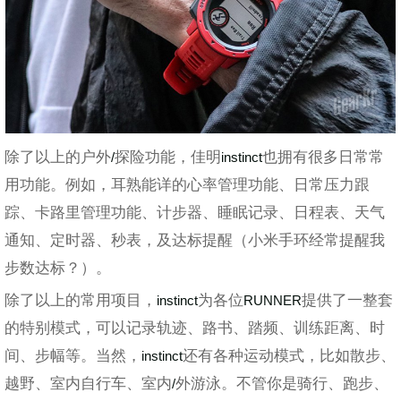
除了以上的户外
探险功能，佳明
也拥有很多日常常
/
instinct
用功能。例如，耳熟能详的心率管理功能、日常压力跟
踪、卡路里管理功能、计步器、睡眠记录、日程表、天气
通知、定时器、秒表，及达标提醒（小米手环经常提醒我
步数达标？）。
除了以上的常用项目，
为各位
提供了一整套
instinct
RUNNER
的特别模式，可以记录轨迹、路书、踏频、训练距离、时
间、步幅等。当然，
还有各种运动模式，比如散步、
instinct
越野、室内自行车、室内
外游泳。不管你是骑行、跑步、
/