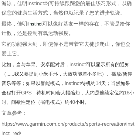
游泳，佳明Instinct均可持续跟踪您的最佳练习形式，以确
保您的健康生活方式，当然也就记录了您的进步轨迹。
最终，佳明
可以像好基友一样的存在，不管是给你
iInstinct
计数，还是控制有氧运动强度。
它的功能强大到，即使你不是带着它去徒步爬山，你也会
爱上它。
比如，当与苹果、安卓配对后，
instinct
可以显示所有的通知
（……我又要提到小米手环，大致功能差不多吧）、播放
/
暂停
音乐等等；如果以智能模式，
instinct
待机约
14
天；当然如果
全程打开
GPS
，待机时间会大幅缩短，大约是连续定位约
16
小
时、间歇性定位（省电模式）约
40
小时。
文章参考：
https://www.garmin.com.cn/products/sports-recreation/inst
inct_red/