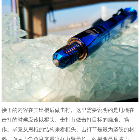
接下的内容在其出棍后做击打。这里需要说明的是甩棍在
击打的时候应该以棍头、击打节做击打目标的瞄准、操
作。毕竟从甩棍的结构来看棍头、击打节是最为坚硬的材
料。而从力学角度来看这样力臂最长，效果明显且省力。