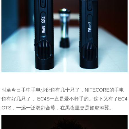
时至今日手中手电少说也有几十只了，NITECORE的手电
也有好几只了， EC4S一直是爱不释手的。这下又有了EC4
GTS，一远一泛双剑合璧，在黑夜里更是如虎添翼。