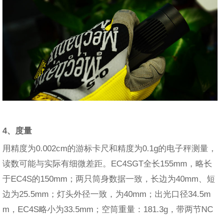
4、度量
用精度为0.002cm的游标卡尺和精度为0.1g的电子秤测量，
读数可能与实际有细微差距。EC4SGT全长155mm，略长
于EC4S的150mm；两只筒身数据一致，长边为40mm、短
边为25.5mm；灯头外径一致，为40mm；出光口径34.5m
m，EC4S略小为33.5mm；空筒重量：181.3g，带两节NC