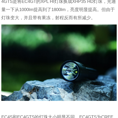
4GTS是将EC4GT的XPL HI灯珠换成XHP35 HD灯珠，光通
量一下从1000lm提高到了1800lm，亮度明显提高。但由于
灯珠变大，并且带有果冻，射程反而有所减少。
EC4S和EC4GTS的灯珠大小明显不同，EC4GTS为CREE