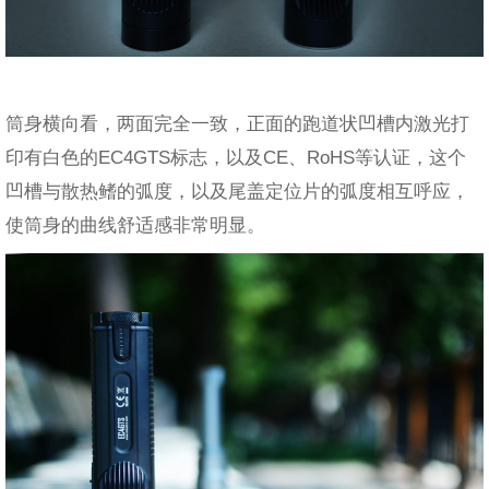
筒身横向看，两面完全一致，正面的跑道状凹槽内激光打
印有白色的EC4GTS标志，以及CE、RoHS等认证，这个
凹槽与散热鳍的弧度，以及尾盖定位片的弧度相互呼应，
使筒身的曲线舒适感非常明显。