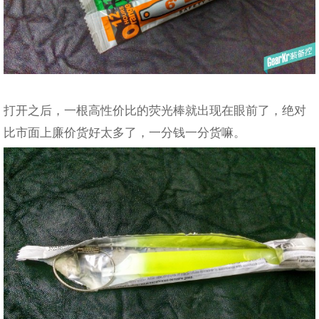
打开之后，一根高性价比的荧光棒就出现在眼前了，绝对
比市面上廉价货好太多了，一分钱一分货嘛。