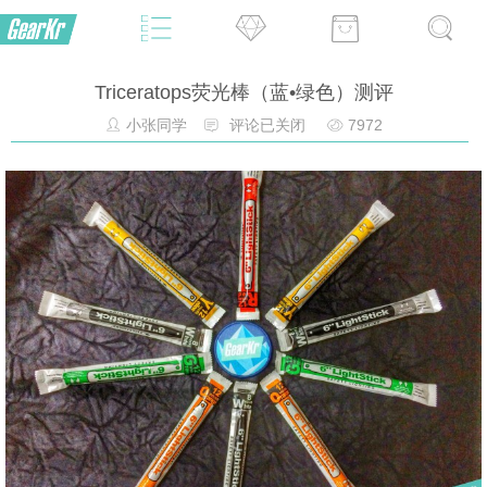
Triceratops荧光棒（蓝•绿色）测评
小张同学
评论已关闭
7972