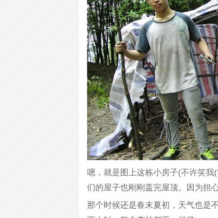
嗯，就是图上这栋小房子(不许笑我(
们的屋子也刚刚盖完屋顶。因为担
那个时候还是春末夏初，天气也是