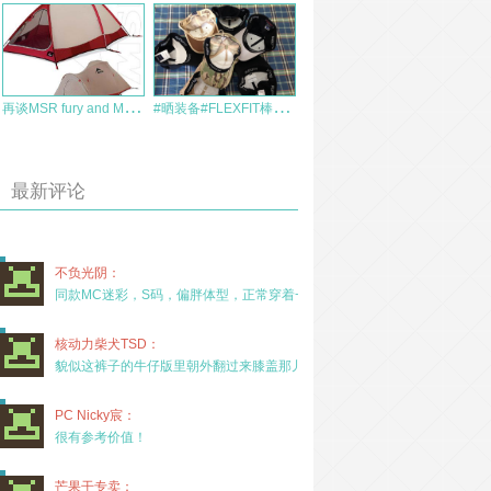
再
谈MSR fury and MHW trango 2
#
晒装备#FLEXFIT棒球帽之王——装备控的FF收藏
最新评论
不负光阴：
同款MC迷彩，S码，偏胖体型，正常穿着一年半，没
核动力柴犬TSD：
貌似这裤子的牛仔版里朝外翻过来膝盖那儿有放护膝的
PC Nicky宸：
很有参考价值！
芒果干专卖：