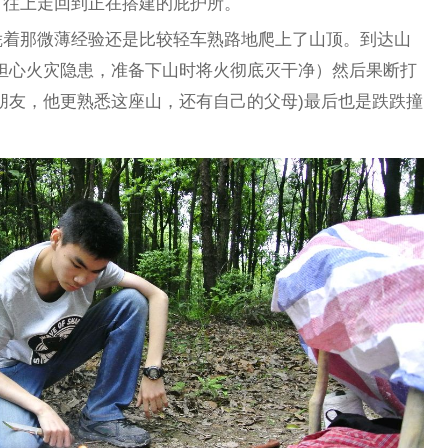
，往上走回到正在搭建的庇护所。
凭着那微薄经验还是比较轻车熟路地爬上了山顶。到达山
担心火灾隐患，准备下山时将火彻底灭干净）然后果断打
朋友，他更熟悉这座山，还有自己的父母)最后也是跌跌撞