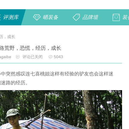
评测库
晒装备
品牌墙
装
历，成长
路荒野，恐慌，经历，成长
gaibe
评论已关闭
5043
心中突然感叹连七喜桃姐这样有经验的驴友也会这样迷
间迷路的经历。