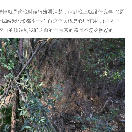
奇怪就是傍晚时候很难看清楚，但到晚上就没什么事了)周
我感觉地形都不一样了(这个大概是心理作用，(ㅇㅅㅇ
这座山的顶端到我们之前的一号营的路是不怎么熟悉的