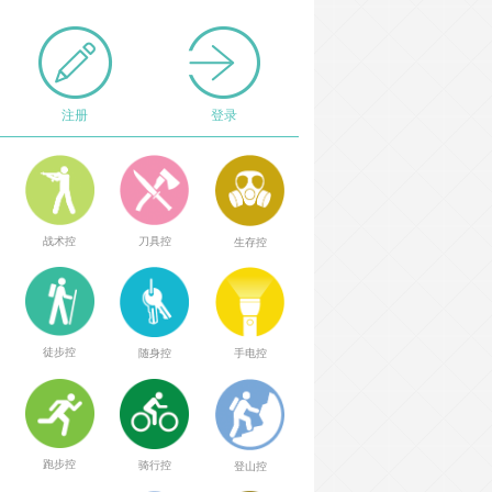
注册
登录
战术控
刀具控
生存控
徒步控
随身控
手电控
跑步控
骑行控
登山控