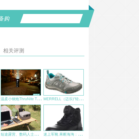
备购
相关评测
温
柔小钢炮ThruNite TN30（2016版）入手评测 多图慎入 LL0899出品
M
ERRELL（迈乐)“轻量”户外多功能鞋测评报告
短
途露营、数码人士必备！EcoFlow正浩睿RIVER 2户外电源体验
迷
上军靴 果断海淘：Bates Enforcer 5 Inch SZ Leather Nylon SEMC Uniform CQB 美军5寸军靴