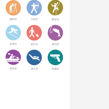
弓箭控
摄影控
攀岩控
滑雪控
旅行控
垂钓控
漂流控
潜水控
枪械控