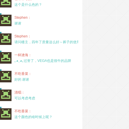
这个是什么色的？
Stephen：
谢谢
Stephen：
请问楼主，四年了质量这么好～裤子的使用率高吗？
一杯滄海：
｡◕‿◕｡过誉了，VEGA也是很牛的品牌
不吃香菜：
好的 谢谢
清唱：
可以考虑考虑
不吃香菜：
这个颜色的啥时候上呢？