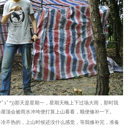
*ﾟｪﾟ*))那天是星期一，星期天晚上下过场大雨，那时我
心屋顶会被雨水冲垮便打算上山看看，顺便修补一下。
不冷不热的，上山时候还没什么感觉，等我修补完，准备