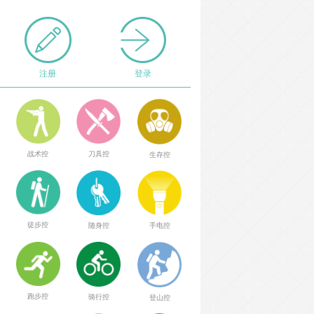
注册
登录
战术控
刀具控
生存控
徒步控
随身控
手电控
跑步控
骑行控
登山控