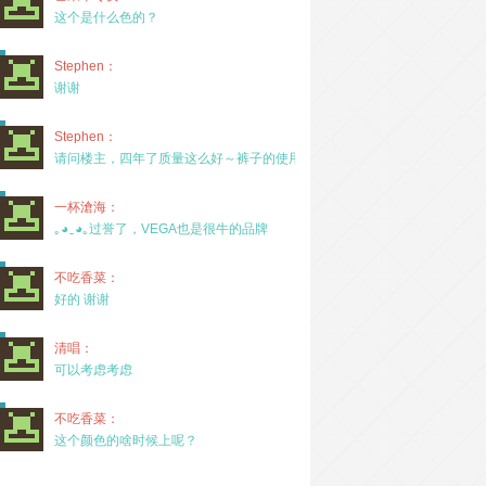
这个是什么色的？
Stephen：
谢谢
Stephen：
请问楼主，四年了质量这么好～裤子的使用率高吗？
一杯滄海：
｡◕‿◕｡过誉了，VEGA也是很牛的品牌
不吃香菜：
好的 谢谢
清唱：
可以考虑考虑
不吃香菜：
这个颜色的啥时候上呢？