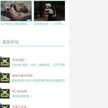
让
户外行走更加稳健——龙牙飞鹰体训鞋
迟
来的车评——小牛N1动力版试驾
最新评论
不负光阴：
同款MC迷彩，S码，偏胖体型，正常穿着一年半，没
核动力柴犬TSD：
貌似这裤子的牛仔版里朝外翻过来膝盖那儿有放护膝的
PC Nicky宸：
很有参考价值！
芒果干专卖：