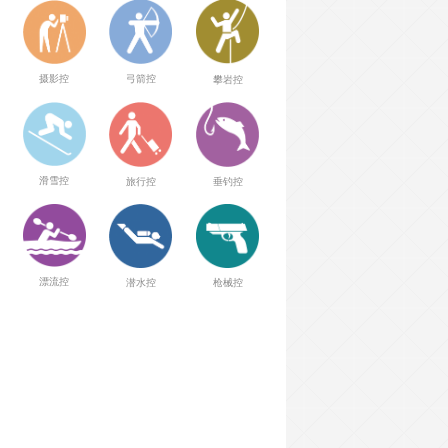
弓箭控
摄影控
攀岩控
滑雪控
旅行控
垂钓控
漂流控
潜水控
枪械控