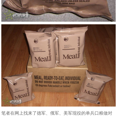
笔者在网上找来了德军、俄军、美军现役的单兵口粮做对