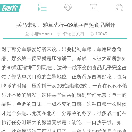
兵马未动、粮草先行–09单兵自热食品测评
小胖amtutu
评论已关闭
10045
对于部分军事爱好者来说，只要提到军粮，军用应急食
品。那么第一反应就是压缩饼干。诚然，从被大家所熟知
的90式压缩饼干到现在，这种一成不变的食品几乎完全占
领了部队单兵口粮的主导地位。正所谓东西再好吃，也有
吃腻的时候。压缩饼干从90式到到09式，一直在孜孜不倦
乐此不疲的研发。这样某些官兵们感到些许无奈：单一的
品种，单调的口味，一成不变的口感。这种口粮什么时候
才是个头呢…尤其在北方十分寒冷的冬季，很多战士们在
执行任务时最大的愿望竟然是：能吃上一口热乎饭。如
今，这种愿望终于可以实现了，一种名为09式单兵自热食