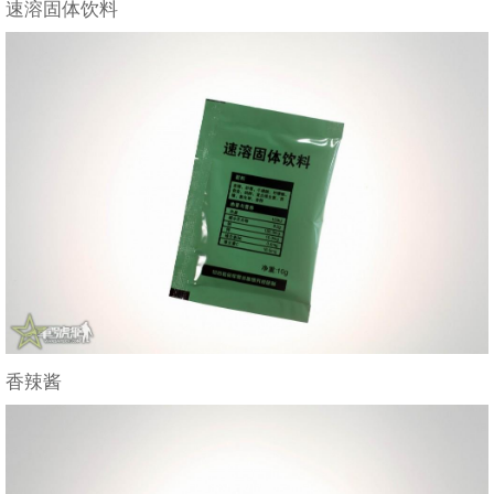
速溶固体饮料
香辣酱