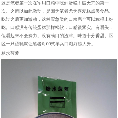
这是笔者第一次在军用口粮中吃到蛋糕！破天荒的第一
次。之所以如此激动，是因为笔者尤为喜爱糕点类食品。
吃过之后更加激动，这种应急类的口粮完全可以称得上好
吃。口感没有传统蛋糕那样松软，口感很紧实。有嚼头，
但嚼起来不会费力。没有满口的渣滓。味道十分香甜。区
区一只蛋糕就让笔者对09式单兵口粮好感大升。
糖水菠萝