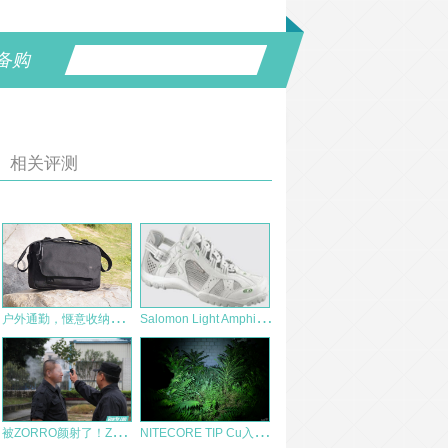
备购
相关评测
户
外通勤，惬意收纳！塔虎TT 15L模块化单肩包体验
S
alomon Light Amphibian 2 W 女款水陆两栖鞋评测报告
被
ZORRO颜射了！ZORRO个人防护喷雾之初体验
N
ITECORE TIP Cu入手体验