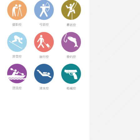
弓箭控
摄影控
攀岩控
滑雪控
旅行控
垂钓控
漂流控
潜水控
枪械控