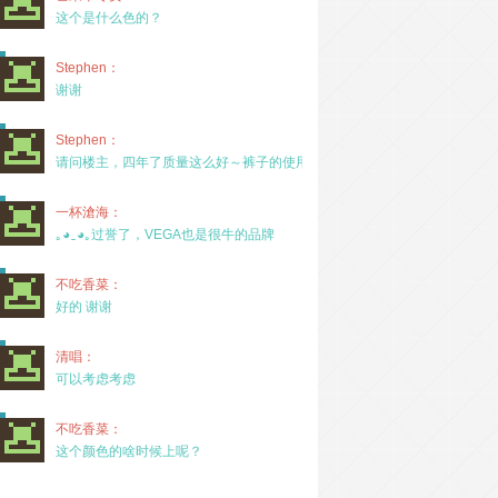
这个是什么色的？
Stephen：
谢谢
Stephen：
请问楼主，四年了质量这么好～裤子的使用率高吗？
一杯滄海：
｡◕‿◕｡过誉了，VEGA也是很牛的品牌
不吃香菜：
好的 谢谢
清唱：
可以考虑考虑
不吃香菜：
这个颜色的啥时候上呢？