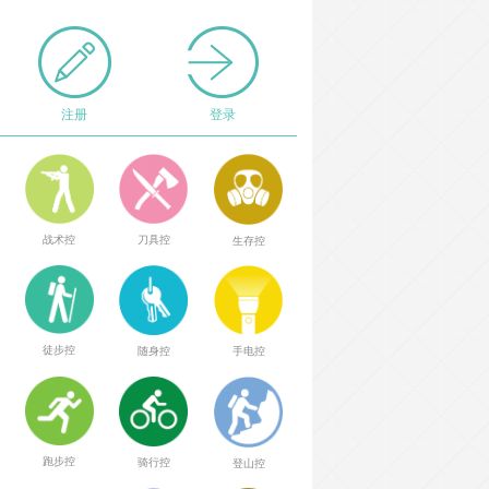
注册
登录
战术控
刀具控
生存控
徒步控
随身控
手电控
跑步控
骑行控
登山控