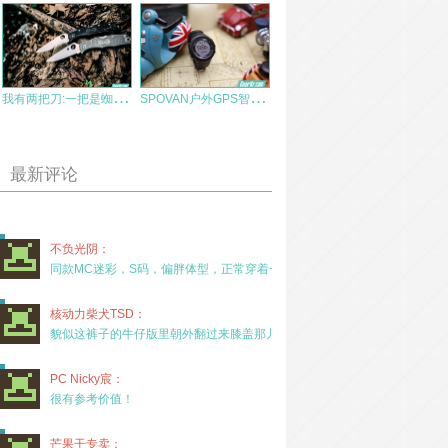
我
有两把刀:一把是蜘蛛，另一把…
S
POVAN户外GPS智能运动手表枸杞岛之行摄体验
最新评论
不负光阴：
同款MC迷彩，S码，偏胖体型，正常穿着一年半，没
核动力柴犬TSD：
貌似这裤子的牛仔版里朝外翻过来膝盖那儿有放护膝的
PC Nicky宸：
很有参考价值！
芒果干专卖：