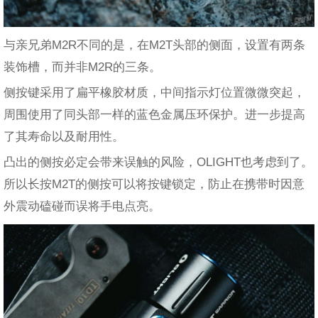
与亲兄弟M2R不同的是，在M2T头部的侧面，设置有两条
装饰槽，而并非M2R的三条。
侧按键采用了扁平橡胶材质，中间指示灯位置微微突起，
周围使用了同头部一样的蓝色金属压环保护。进一步提高
了其寿命以及耐用性。
凸出的侧按必定会带来误触的风险，OLIGHT也考虑到了。
所以长按M2T的侧按可以将按键锁定，防止在携带时因意
外震动磕碰而误将手电点亮。