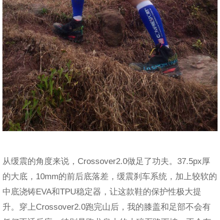
从缓震的角度来说，Crossover2.0做足了功夫。37.5px厚
的大底，10mm的前后底落差，缓震刹车系统，加上较软的
中底浇铸EVA和TPU稳定器，让这款鞋的保护性极大提
升。穿上Crossover2.0跑完山后，我的膝盖和足部不会有