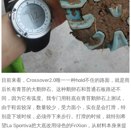
目前来看，Crossover2.0唯一一种hold不住的路面，就是雨
后长有青苔的大鹅卵石。这种鹅卵石和普通石板路还不
同，因为它有弧度。我专门用鞋底在青苔鹅卵石上测试，
由于鞋齿较深，数量较少，受力面小，实在是会打滑，特
别是下坡时候，必须停下来步行。打滑的时候，就特别希
望La Sportiva把大底改用绿色的FriXion，从材料本身来提