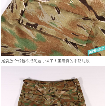
尾袋放个钱包不成问题，试了！坐着真的不硌屁股