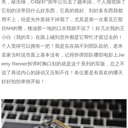
夹，敲击锤，C4探针”前年公出去了趟米国，个人感觉除了
它别的没带回什么好东西，它真的很好、到好多东西我都
用不上，但是光外形就干掉我了，尤其是第一次看见它那
仿M4的臀，矮油那一地的口水我就不说了！好几次我的王
小白（我的车）在路上碰到意外都是它帮忙才挺过去的！
个人觉得可以拥有一把！我是实在搞不到部队款的，老米
卖家当时说市面上基本没有，记得拆弹部队哪部电影上Jer
emy Renner拆弹时胸口别的就是这个系列的军版，总之不
说了再说内心的躁动又压制不住！各位要是有喜欢的哪天
好好拍拍单独开贴！