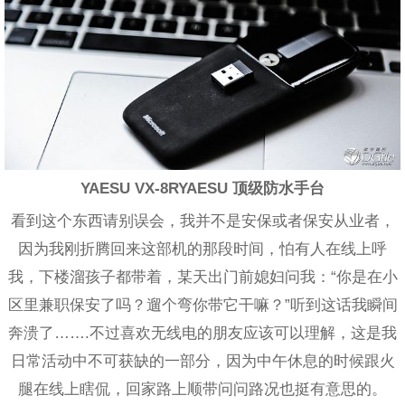
YAESU VX-8RYAESU 顶级防水手台
看到这个东西请别误会，我并不是安保或者保安从业者，
因为我刚折腾回来这部机的那段时间，怕有人在线上呼
我，下楼溜孩子都带着，某天出门前媳妇问我：“你是在小
区里兼职保安了吗？遛个弯你带它干嘛？”听到这话我瞬间
奔溃了…….不过喜欢无线电的朋友应该可以理解，这是我
日常活动中不可获缺的一部分，因为中午休息的时候跟火
腿在线上瞎侃，回家路上顺带问问路况也挺有意思的。