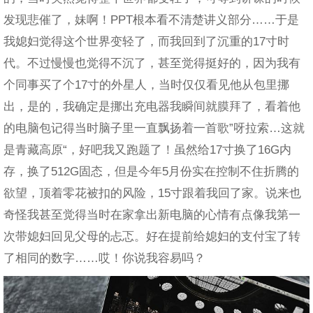
发现悲催了，妹啊！PPT根本看不清楚讲义部分……于是
我媳妇觉得这个世界变轻了，而我回到了沉重的17寸时
代。不过慢慢也觉得不沉了，甚至觉得挺好的，因为我有
个同事买了个17寸的外星人，当时仅仅看见他从包里挪
出，是的，我确定是挪出充电器我瞬间就膜拜了，看着他
的电脑包记得当时脑子里一直飘扬着一首歌”呀拉索…这就
是青藏高原“，好吧我又跑题了！虽然给17寸换了16G内
存，换了512G固态，但是今年5月份实在控制不住折腾的
欲望，顶着零花被扣的风险，15寸跟着我回了家。说来也
奇怪我甚至觉得当时在家拿出新电脑的心情有点像我第一
次带媳妇回见父母的忐忑。好在提前给媳妇的支付宝了转
了相同的数字……哎！你说我容易吗？