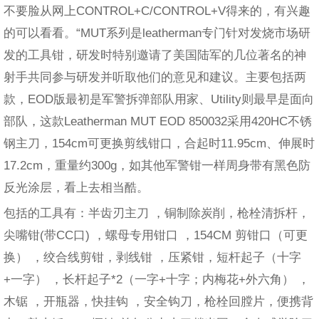
不要脸从网上CONTROL+C/CONTROL+V得来的，有兴趣
的可以看看。“MUT系列是leatherman专门针对发烧市场研
发的工具钳，研发时特别邀请了美国陆军的几位著名的神
射手共同参与研发并听取他们的意见和建议。主要包括两
款，EOD版最初是军警拆弹部队用家、Utility则最早是面向
部队，这款Leatherman MUT EOD 850032采用420HC不锈
钢主刀，154cm可更换剪线钳口，合起时11.95cm、伸展时
17.2cm，重量约300g，如其他军警钳一样周身带有黑色防
反光涂层，看上去相当酷。
包括的工具有：半齿刃主刀 ，铜制除炭削，枪栓清拆杆，
尖嘴钳(带CC口) ，螺母专用钳口 ，154CM 剪钳口（可更
换） ，绞合线剪钳，剥线钳 ，压紧钳，短杆起子（十字
+一字） ，长杆起子*2（一字+十字；内梅花+外六角） ，
木锯 ，开瓶器，快挂钩 ，安全钩刀，枪栓回膛片，便携背