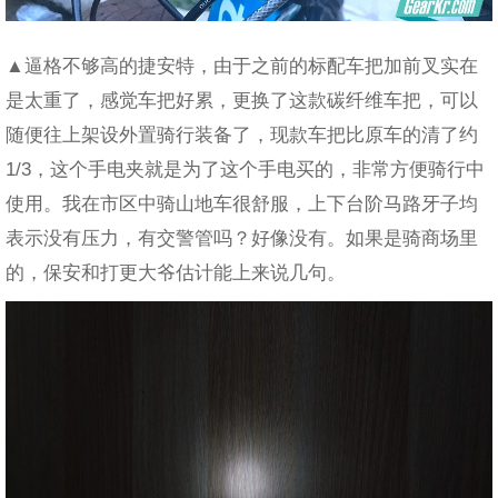
▲逼格不够高的捷安特，由于之前的标配车把加前叉实在
是太重了，感觉车把好累，更换了这款碳纤维车把，可以
随便往上架设外置骑行装备了，现款车把比原车的清了约
1/3，这个手电夹就是为了这个手电买的，非常方便骑行中
使用。我在市区中骑山地车很舒服，上下台阶马路牙子均
表示没有压力，有交警管吗？好像没有。如果是骑商场里
的，保安和打更大爷估计能上来说几句。