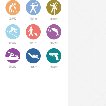
弓箭控
摄影控
攀岩控
滑雪控
旅行控
垂钓控
漂流控
潜水控
枪械控