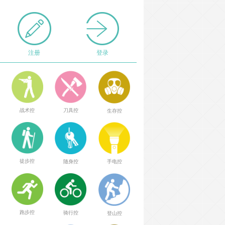
注册
登录
战术控
刀具控
生存控
徒步控
随身控
手电控
跑步控
骑行控
登山控