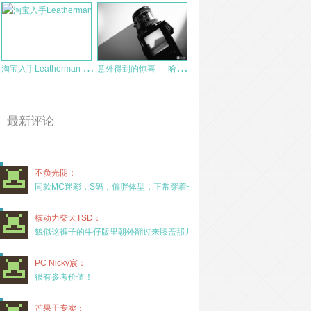
淘
宝入手Leatherman Wingman两年使用感受
意
外得到的惊喜 — 哈苏 503cx 半年使用报告
最新评论
不负光阴：
同款MC迷彩，S码，偏胖体型，正常穿着一年半，没
核动力柴犬TSD：
貌似这裤子的牛仔版里朝外翻过来膝盖那儿有放护膝的
PC Nicky宸：
很有参考价值！
芒果干专卖：