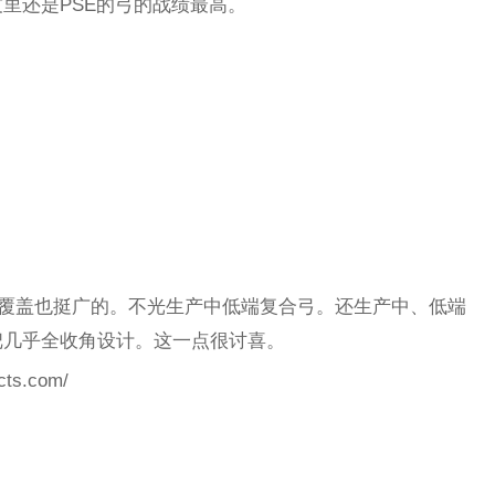
里还是PSE的弓的战绩最高。
商覆盖也挺广的。不光生产中低端复合弓。还生产中、低端
把几乎全收角设计。这一点很讨喜。
cts.com/