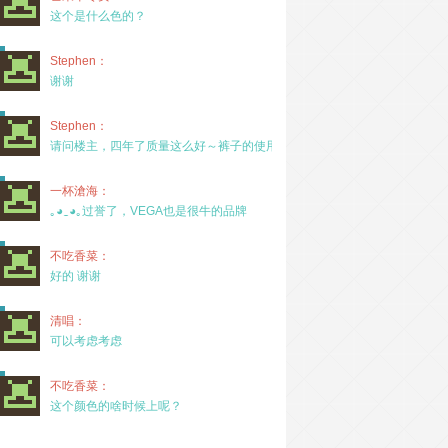
这个是什么色的？
Stephen：
谢谢
Stephen：
请问楼主，四年了质量这么好～裤子的使用率高吗？
一杯滄海：
｡◕‿◕｡过誉了，VEGA也是很牛的品牌
不吃香菜：
好的 谢谢
清唱：
可以考虑考虑
不吃香菜：
这个颜色的啥时候上呢？