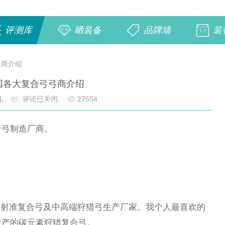
评测库
晒装备
品牌墙
装
弓商介绍
国各大复合弓弓商介绍
儿
评论已关闭
27554
合弓制造厂商。
高端射准复合弓及中高端狩猎弓生产厂家。我个人最喜欢的
生产的碳元素狩猎复合弓。