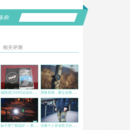
备购
相关评测
德
国进口HAD运动头巾测评报告
黑
夜有我，聚泛全能，一只足矣——ACEBEAM X10高性能手电
妹
子用了都说好 — 奥德宝HEX62六面体骑行手电
完
善个人安全防卫的另一选择——纳拓安全求生伸缩棒