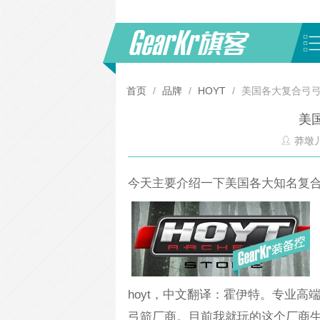
首页
/
品牌
/
HOYT
/
美国各大复合弓
美
莽墩
今天主要介绍一下美国各大知名复
hoyt，中文翻译：霍伊特。专业
弓箭厂商。目前我就玩的这个厂商