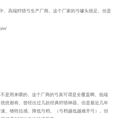
专业中、高端狩猎弓生产厂商。这个厂家的弓噱头很足。但是
om/
真不是用来嚼的。这个厂商的弓真可谓是全覆盖啊。低端
。统统都有。曾经出过几款经典狩猎神器。但是最近几年
箭速。牺牲拉感。降低弓档。（弓档越低越难开弓）。但