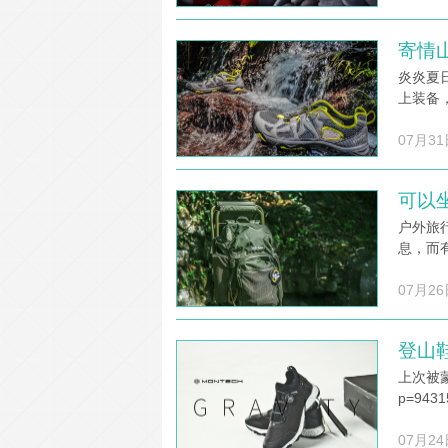
寄情
炎炎夏
上装备
07月31
可以
户外旅
息，而
07月26
登山
上次被蒙
p=94
07月24