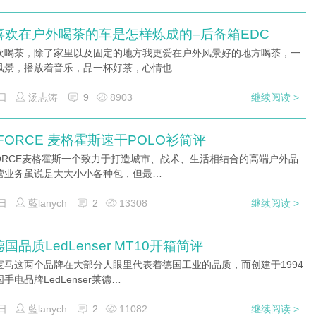
喜欢在户外喝茶的车是怎样炼成的–后备箱EDC
欢喝茶，除了家里以及固定的地方我更爱在户外风景好的地方喝茶，一
风景，播放着音乐，品一杯好茶，心情也…
日
汤志涛
9
8903
继续阅读 >
FORCE 麦格霍斯速干POLO衫简评
FORCE麦格霍斯一个致力于打造城市、战术、生活相结合的高端户外品
营业务虽说是大大小小各种包，但最…
日
藍lanych
2
13308
继续阅读 >
国品质LedLenser MT10开箱简评
宝马这两个品牌在大部分人眼里代表着德国工业的品质，而创建于1994
手电品牌LedLenser莱德…
日
藍lanych
2
11082
继续阅读 >