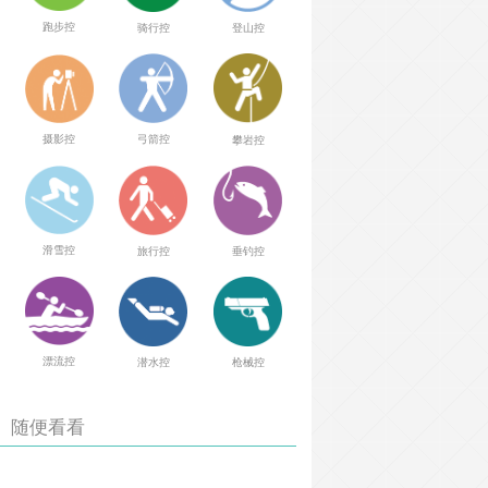
跑步控
骑行控
登山控
弓箭控
摄影控
攀岩控
滑雪控
旅行控
垂钓控
漂流控
潜水控
枪械控
随便看看