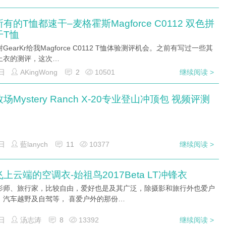
有的T恤都速干–麦格霍斯Magforce C0112 双色拼
干T恤
GearKr给我Magforce C0112 T恤体验测评机会。之前有写过一些其
上衣的测评，这次…
日
AKingWong
2
10501
继续阅读 >
场Mystery Ranch X-20专业登山冲顶包 视频评测
日
藍lanych
11
10377
继续阅读 >
上云端的空调衣-始祖鸟2017Beta LT冲锋衣
影师、旅行家，比较自由，爱好也是及其广泛，除摄影和旅行外也爱户
、汽车越野及自驾等， 喜爱户外的那份…
日
汤志涛
8
13392
继续阅读 >