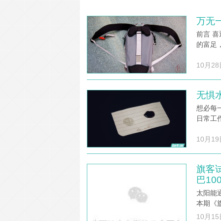
万无一
前言 
的富足
10月28
无惧水
想必每
日常工
10月19
旗客试
巴10
太阳能
本期《
10月15