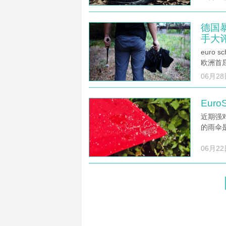
德国暴
手大
euro
欧洲首
06月28
Eur
近期强
的雨伞
06月22