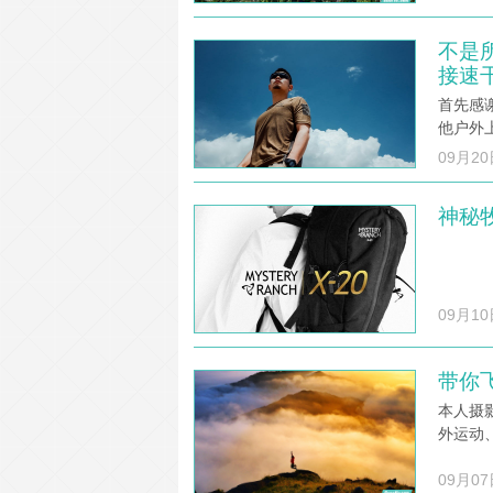
不是所
接速
首先感谢
他户外
09月20
神秘牧
09月10
带你飞
本人摄
外运动
09月07