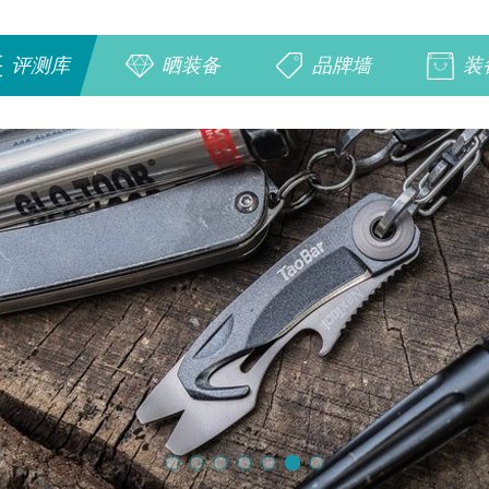
评测库
晒装备
品牌墙
装