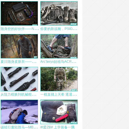
随
身控的好伙伴——Nite Ize钱夹多用工具
你
要的新战靴，PSIGEAR城市作战靴JUPITER
夏
日随身皮肤衣——赫利肯追风者皮肤风衣使用评测
A
rc’teryx始祖鸟ACRUX FL徒步鞋测评
从
阻力棍换到机械棍，聊聊弘安保罗刺客版机械特工
一
棍直捅上天衢 逐退群星与残月 保罗重型机械甩棍上手初体验
碳
杖行囊轻胜马—MBC碳纤维登山杖体验报告
#I爱ZB# 上学装备一隅