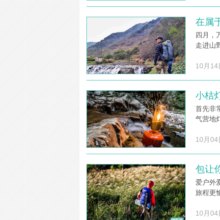
在属于
四月，
走进山野
10月14
小桔
首先非
气营地
10月04
包让你
爱户外
旅程更
10月04