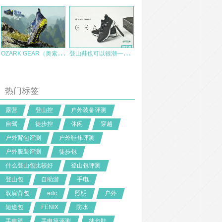
O
ZARK GEAR（奥索卡）轻型徒步鞋测评
登
山鞋也可以很潮——蒙特罗引力低帮快反登山鞋
热门标签
露营
登山控
户外装备评测
自驾
徒步控
休闲
穿越
户外背包评测
户外鞋袜评测
户外服装评测
徒步包
什么登山包比较好
登山包评测
登山包
自助游
手电
双肩背包
edc
照明
户外
短途包
FENIX
防水
手电筒
手电筒评测
徒步鞋