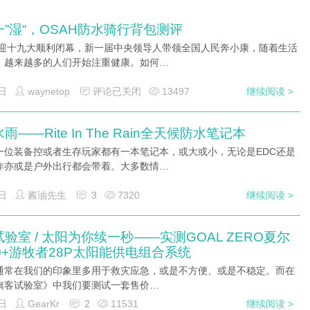
”湿“，OSAH防水骑行背包测评
喜迎十九大顺利闭幕，新一届中央领导人带领全国人民奔小康，随着生活
，越来越多的人们开始注重健康。如何…
日
waynetop
评论已关闭
13497
继续阅读 >
雨——Rite In The Rain全天候防水笔记本
一位装备控或者生存玩家都有一本笔记本，或大或小，无论是EDC还是
作亦或是户外出行都会带着。大多数情…
日
酱油先生
3
7320
继续阅读 >
验室 / 太阳为你续一秒——实测GOAL ZERO夏尔
0+游牧者28P太阳能供电组合系统
通常在我们的印象里多用于救灾应急，或是不方便、或是不稳定。而在
旗客试验室》中我们要测试一套售价…
日
GearKr
2
11531
继续阅读 >