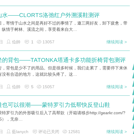
山水——CLORTS洛弛红户外溯溪鞋测评
日，寄情于山水之间是再好不过的事情了，邀三两好友，卸下疲惫，带
，纵情于树林、溪流之间，享受着来自大…
日
佡帥
1
13057
继续阅读 >
坐的背包——TATONKA塔通卡多功能折椅背包测评
行，背包是少不了的用品。但是很多时候，我们走累了，需要停下来休
有没有合适的地方，这就比较头疼了。这…
日
佡帥
5
15057
继续阅读 >
鞋也可以很潮——蒙特罗引力低帮快反登山鞋
特罗引力的外形吸引后入了高帮款（开箱请移步http://gearkr.com/?
315），无奈…
日
藍lanych
评论已关闭
12581
继续阅读 >