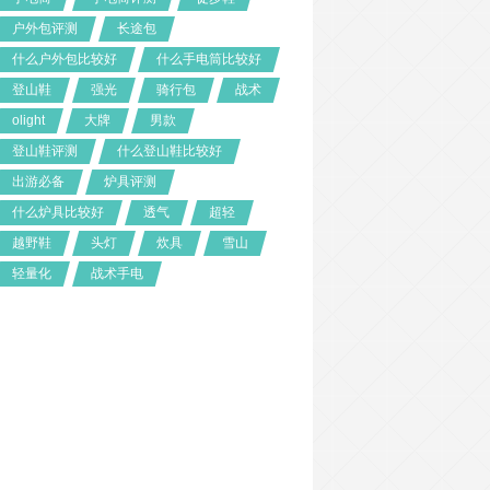
户外包评测
长途包
什么户外包比较好
什么手电筒比较好
登山鞋
强光
骑行包
战术
olight
大牌
男款
登山鞋评测
什么登山鞋比较好
出游必备
炉具评测
什么炉具比较好
透气
超轻
越野鞋
头灯
炊具
雪山
轻量化
战术手电