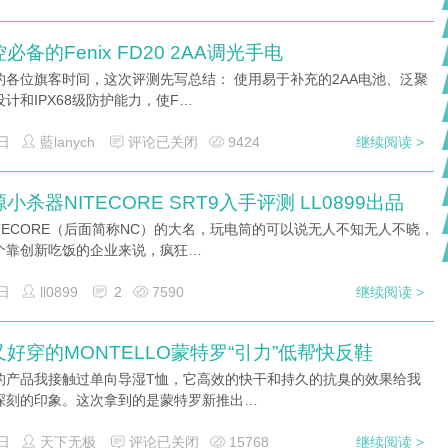
必备的Fenix FD20 2AA调光手电
约各位旗客时间，这次评测先写总结： 使用易于补充的2AA电池、泛聚
计和IPX68级防护能力，使F…
日
藍lanych
评论已关闭
9424
继续阅读 >
小杀器NITECORE SRT9入手评测 LL0899出品
ITECORE（后面简称NC）的大名，玩电筒的可以说无人不知无人不晓，
个靠创新吃饭的企业来说，疯狂…
日
ll0899
2
7590
继续阅读 >
好穿的MONTELLO蒙特罗“引力”低帮快反鞋
的产品我接触过单向导湿T恤，它高效的快干和持久的抗臭的效果给我
深刻的印象。这次拿到的是蒙特罗新推出…
日
天下无极
评论已关闭
15768
继续阅读 >