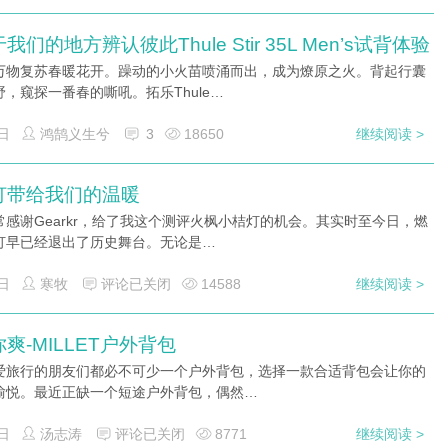
我们的地方辨认彼此Thule Stir 35L Men’s试背体验
万物复苏春暖花开。躁动的小火苗喷涌而出，成为燎原之火。背起行囊
，窥探一番春的嘶吼。拓乐Thule…
日
鸿鹄义生兮
3
18650
继续阅读 >
灯带给我们的温暖
常感谢Gearkr，给了我这个测评火枫小桔灯的机会。其实时至今日，燃
灯早已经退出了历史舞台。无论是…
日
寒牧
评论已关闭
14588
继续阅读 >
爽-MILLET户外背包
爱旅行的朋友们都必不可少一个户外背包，选择一款合适背包会让你的
愉悦。最近正缺一个短途户外背包，偶然…
日
汤志涛
评论已关闭
8771
继续阅读 >