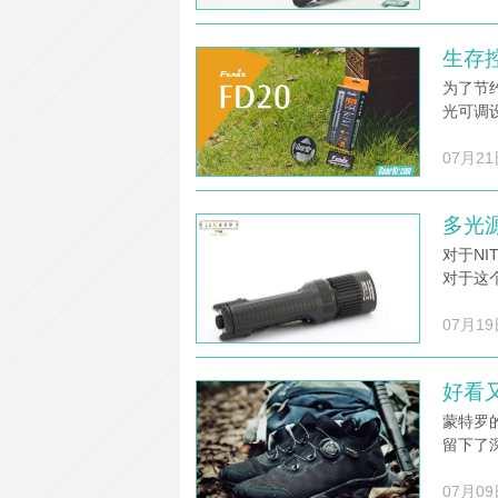
生存控
为了节
光可调设
07月21
多光源
对于N
对于这
07月19
好看又
蒙特罗
留下了
07月09