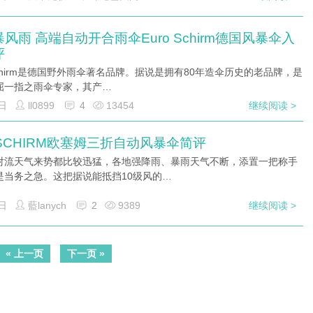
风雨 高端自动开合雨伞Euro Schirm德国风暴伞入
评
 schirm是德国野外雨伞著名品牌。据说是拥有80年造伞历史的老品牌，是
屈一指之雨伞专家，其产…
日
ll0899
4
13454
继续阅读 >
oSCHIRM欧塞姆三折自动风暴伞简评
对流天气来势都比较迅猛，各地强降雨、暴雨天气不断，添置一把称手
是当务之急。这把据说能抵挡10级风的…
日
藍lanych
2
9389
继续阅读 >
« 上一页
下一页 »