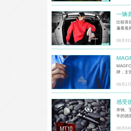
一辆
比较喜
遍看着
08月31
MAG
MAG
牌，主
08月17
感受德
奔驰、
年的德国
08月04