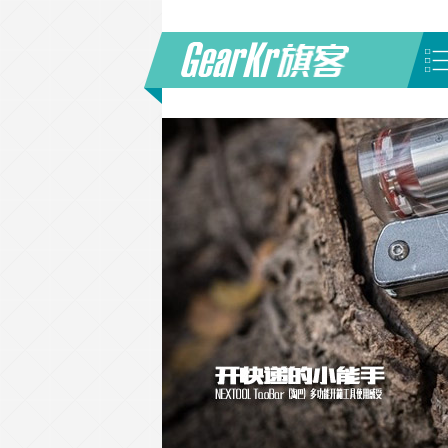
首页
/
种类
/
旅行控
(第 3 页)