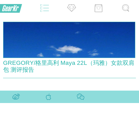
GREGORY/格里高利 Maya 22L（玛雅）女款双肩
包 测评报告