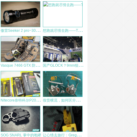
傲
雷Seeker 2 pro~3000流明 不惧黑暗
想
跑就尽情去跑——The North Face(北面)越野跑鞋 测评报告
V
asque 7466 GTX 防水戶外靴1:1與1:6
国
产GLOCK？9mm狙击枪？GearKr带你看2018北京国际警博会的武器枪械
N
itecore奈特科尔P20战术手电简评
假
货横流，如何区分真假3M 6200防毒面具
让
心情去旅行：Gregory Baltoro 65
SOG SNARL 掌中的咆哮