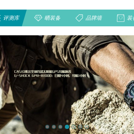
评测库
晒装备
品牌墙
装