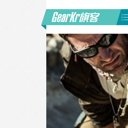
首页
/
ཕL'标签