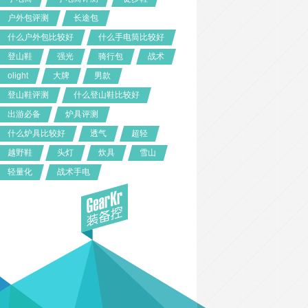
户外包评测
长途包
什么户外包比较好
什么手电筒比较好
登山鞋
强光
骑行包
战术
olight
大牌
男款
登山鞋评测
什么登山鞋比较好
出游必备
炉具评测
什么炉具比较好
透气
超轻
越野鞋
头灯
炊具
雪山
轻量化
战术手电