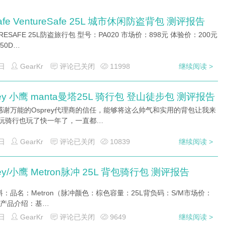
afe VentureSafe 25L 城市休闲防盗背包 测评报告
URESAFE 25L防盗旅行包 型号：PA020 市场价：898元 体验价：200元
50D…
日
GearKr
评论已关闭
11998
继续阅读 >
rey 小鹰 manta曼塔25L 骑行包 登山徒步包 测评报告
感谢万能的Osprey代理商的信任，能够将这么帅气和实用的背包让我来
 玩骑行也玩了快一年了，一直都…
日
GearKr
评论已关闭
10839
继续阅读 >
rey/小鹰 Metron脉冲 25L 背包骑行包 测评报告
：品名：Metron（脉冲颜色：棕色容量：25L背负码：S/M市场价：
元 产品介绍：基…
日
GearKr
评论已关闭
9649
继续阅读 >