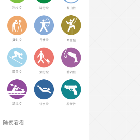
跑步控
骑行控
登山控
弓箭控
摄影控
攀岩控
滑雪控
旅行控
垂钓控
漂流控
潜水控
枪械控
随便看看