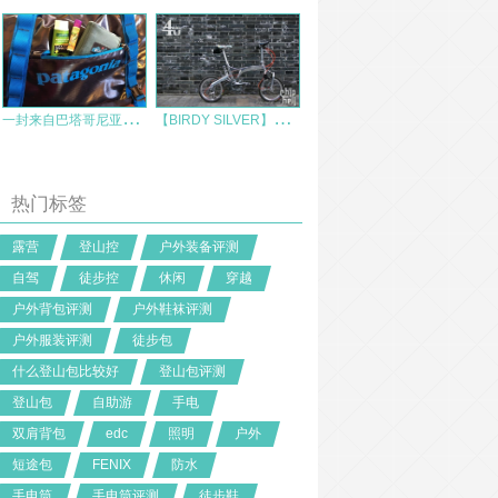
一
封来自巴塔哥尼亚黑洞的信件，请查收。——Patagonia Black Hole 24L
【
BIRDY SILVER】以“YIN”为名，鸟车爆改之后
热门标签
露营
登山控
户外装备评测
自驾
徒步控
休闲
穿越
户外背包评测
户外鞋袜评测
户外服装评测
徒步包
什么登山包比较好
登山包评测
登山包
自助游
手电
双肩背包
edc
照明
户外
短途包
FENIX
防水
手电筒
手电筒评测
徒步鞋