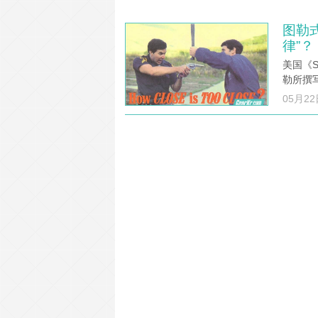
图勒
律”？
美国《S
勒所撰写
05月22