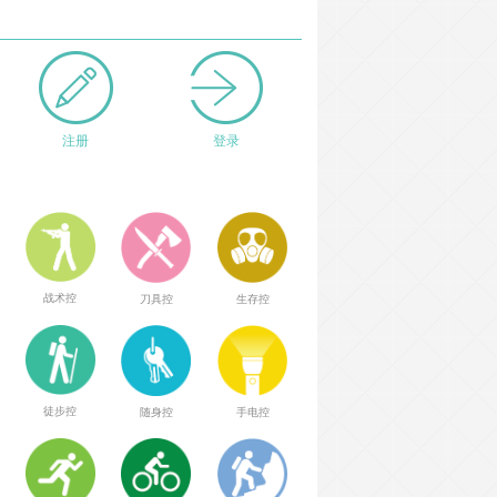
注册
登录
战术控
刀具控
生存控
徒步控
随身控
手电控