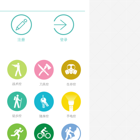
注册
登录
战术控
刀具控
生存控
徒步控
随身控
手电控