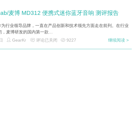
rolab/麦博 MD312 便携式迷你蓝牙音响 测评报告
为行业领导品牌，一直在产品创新和技术领先方面走在前列。在行业
初，麦博研发的国内第一款…
日
GearKr
评论已关闭
9227
继续阅读 >